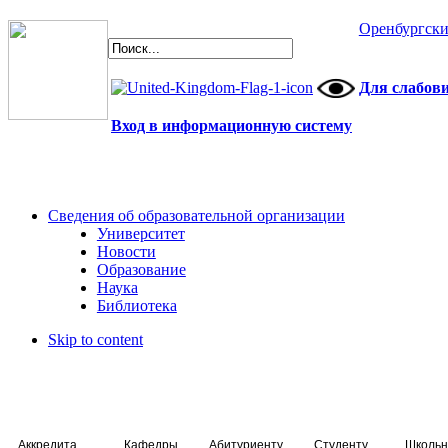
Оренбургски
Для слабов
Вход в информационную систему
Сведения об образовательной организации
Университет
Новости
Образование
Наука
Библиотека
Skip to content
Аккредитация специалистов
Кафедры
Абитуриенту
Студенту
Школьн