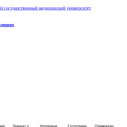
й государственный медицинский университет
идящих
ику
Деканат подготовки кадров высшей квалификации
Управление по НМО и региональному развитию здравоохранения
Сотруднику
Олимпиады