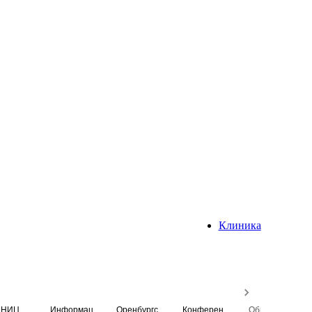
Клиника
НИЦ
Информационная система
Оренбургский медицинский вестник
Конференция
Образовательный центр истории Университета