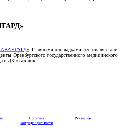
НГАРД»
и АВАНГАРД»
. Главными площадками фестиваля стали
денты Оренбургского государственного медицинского
а в ДК «Газовик».
ия
Политика
Реквизиты
конфиденциальности