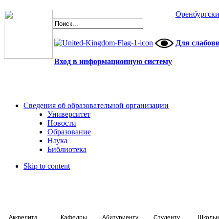
Оренбургски
Для слабов
Вход в информационную систему
Сведения об образовательной организации
Университет
Новости
Образование
Наука
Библиотека
Skip to content
Аккредитация специалистов
Кафедры
Абитуриенту
Студенту
Школьн