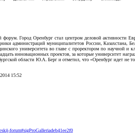
й форум. Город Оренбург стал центром деловой активности Ев
удники администраций муниципалитетов России, Казахстана, Бе
инского университета во главе с проректором по научной и кл
дцать инновационных проектов, за которые университет награ
ргской области Ю.А. Берг и отметил, что «Оренбург идет не тол
2014 15:52
heskij-forum#sigProGalleriadeb41ee2f0