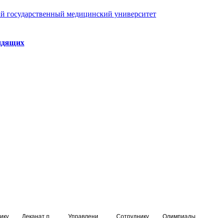
й государственный медицинский университет
идящих
ику
Деканат подготовки кадров высшей квалификации
Управление по НМО и региональному развитию здравоохранения
Сотруднику
Олимпиады