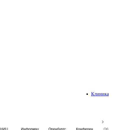
Клиника
НИЦ
Информационная система
Оренбургский медицинский вестник
Конференция
Образовательный центр истории Университета