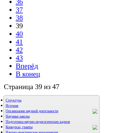
36
37
38
39
40
41
42
43
Вперёд
В конец
Страница 39 из 47
Структура
История
Организация научной деятельности
Научные школы
Подготовка научно-педагогических кадров
Конкурсы, гранты
Научно-практические мероприятия