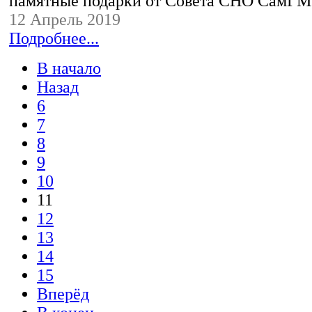
памятные подарки от Совета СНО СамГ
12 Апрель 2019
Подробнее...
В начало
Назад
6
7
8
9
10
11
12
13
14
15
Вперёд