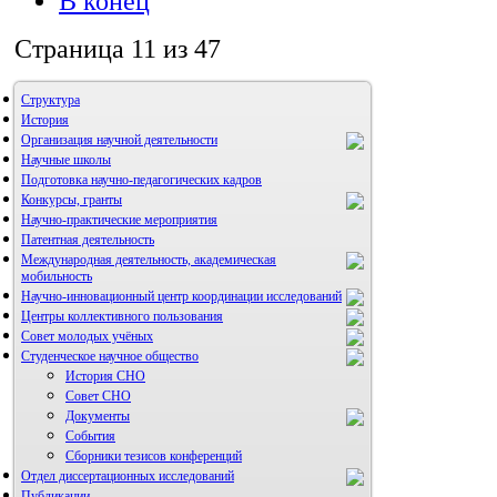
В конец
Страница 11 из 47
Структура
История
Организация научной деятельности
Научные школы
Подготовка научно-педагогических кадров
Конкурсы, гранты
Научно-практические мероприятия
Патентная деятельность
Международная деятельность, академическая
мобильность
Научно-инновационный центр координации исследований
Центры коллективного пользования
НИИ микрохирургии и клинической анатомии
Совет молодых учёных
Студенческое научное общество
История СНО
Совет СНО
Документы
События
Сборники тезисов конференций
Отдел диссертационных исследований
Публикации