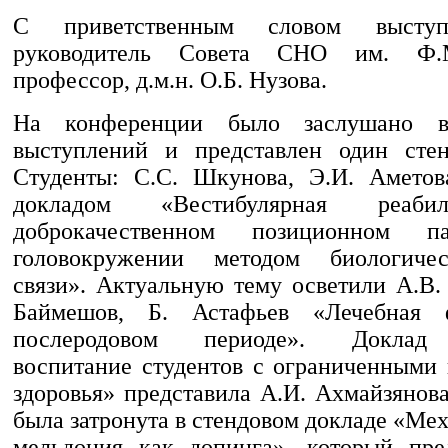
С приветственным словом высту
руководитель Совета СНО им. Ф.М
профессор, д.м.н. О.Б. Нузова.
На конференции было заслушано в
выступлений и представлен один стен
Студенты: С.С. Шкунова, Э.И. Аметов
докладом «Вестибулярная реаби
доброкачественном позиционном па
головокружении методом биологиче
связи». Актуальную тему осветили А.В.
Баймешов, Б. Астафьев «Лечебная 
послеродовом периоде». Доклад
воспитание студентов с ограниченными
здоровья» представила А.И. Ахмайзянов
была затронута в стендовом докладе «Ме
мельдония как допинга», который пре