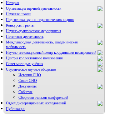
История
Организация научной деятельности
Научные школы
Подготовка научно-педагогических кадров
Конкурсы, гранты
Научно-практические мероприятия
Патентная деятельность
Международная деятельность, академическая
мобильность
Научно-инновационный центр координации исследований
Центры коллективного пользования
НИИ микрохирургии и клинической анатомии
Совет молодых учёных
Студенческое научное общество
История СНО
Совет СНО
Документы
События
Сборники тезисов конференций
Отдел диссертационных исследований
Публикации