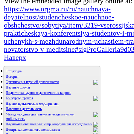
View the embedded image gallery online at:
https://www.orgma.ru/ru/nauchnaya-
deyatelnost/studencheskoe-nauchnoe-
obshchestvo/sobytiya/item/3219-vserossijsk
prakticheskaya-konferentsiya-studentov-i-m
uchenykh-s-mezhdunarodnym-uchastiem-tradi
novatorstvo-v-meditsine#sigProGalleria9d0
Наверх
Структура
История
Организация научной деятельности
Научные школы
Подготовка научно-педагогических кадров
Конкурсы, гранты
Научно-практические мероприятия
Патентная деятельность
Международная деятельность, академическая
мобильность
Научно-инновационный центр координации исследований
Центры коллективного пользования
НИИ микрохирургии и клинической анатомии