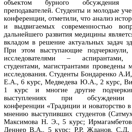
объектом бурного обсуждения 
преподавателей. Студенты и молодые уч
конференции, отметили, что анализ исто
и выдвигаемых современностью воп
дальнейшего развития медицины являет
вкладом в решение актуальных задач зд
При этом выступающие подчеркнули,
исследователями – аспирантами, о
студентами, магистрантами проведены 
исследования. Студенты Бондаренко А.И,
Е.А., 6 курс, Медведева Ю.А., 2 курс, В
1 курс и многие другие подчерки
выступлениях при обсуждении а
конференции «Традиции и новаторство в
мнению выступивших студентов (Сатмуха
Максимова Н. Э., 5 курс; Ирмагамбетов
Деннер В.А., 5 курс; Р.Р. Жданов, С.Д.