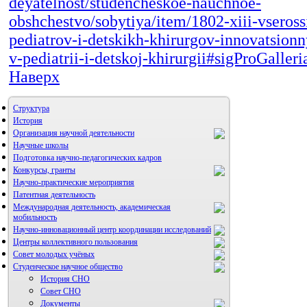
deyatelnost/studencheskoe-nauchnoe-
obshchestvo/sobytiya/item/1802-xiii-vserossi
pediatrov-i-detskikh-khirurgov-innovatsionn
v-pediatrii-i-detskoj-khirurgii#sigProGaller
Наверх
Структура
История
Организация научной деятельности
Научные школы
Подготовка научно-педагогических кадров
Конкурсы, гранты
Научно-практические мероприятия
Патентная деятельность
Международная деятельность, академическая
мобильность
Научно-инновационный центр координации исследований
Центры коллективного пользования
НИИ микрохирургии и клинической анатомии
Совет молодых учёных
Студенческое научное общество
История СНО
Совет СНО
Документы