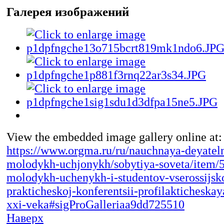
Галерея изображений
View the embedded image gallery online at:
https://www.orgma.ru/ru/nauchnaya-deyateln
molodykh-uchjonykh/sobytiya-soveta/item/
molodykh-uchenykh-i-studentov-vserossijsk
prakticheskoj-konferentsii-profilakticheskay
xxi-veka#sigProGalleriaa9dd725510
Наверх