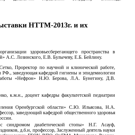
ыставки НТТМ-2013г. и их
организации здоровьесберегающего пространства в
 А.С. Лозинского, Е.В. Булычеву, Е.Б. Бейлину.
Сетко, Проректор по научной и клинической работе,
ы РФ., заведующая кафедрой гигиены и эпидемиологии
аботы «Нефрон» Н.Ю. Берова, Л.А. Бунегину, Д.В.
ко, к.м.н., доцент кафедры факультетской педиатрии
еления Оренбургской области» С.Ю. Ильясова, Н.А.
офессор, заведующий кафедрой общественного здоровья
ссии.
с синдромом диабетической стопы» Н.Г. Асауф,
адников, д.б.н, профессор, Заслуженный деятель науки