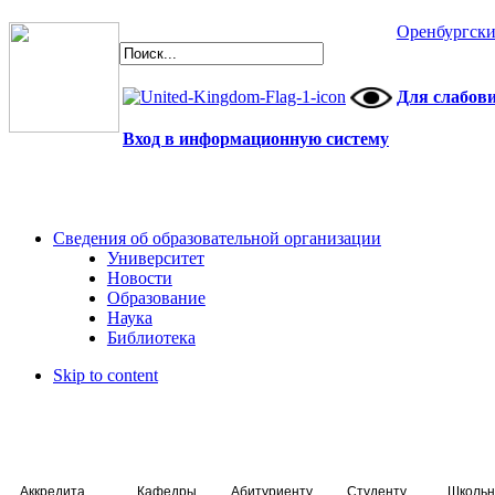
Оренбургски
Для слабов
Вход в информационную систему
Сведения об образовательной организации
Университет
Новости
Образование
Наука
Библиотека
Skip to content
Аккредитация специалистов
Кафедры
Абитуриенту
Студенту
Школьн