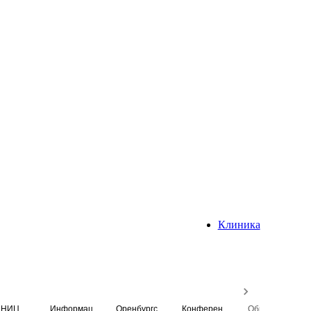
Клиника
НИЦ
Информационная система
Оренбургский медицинский вестник
Конференция
Образовательный центр истории Университета