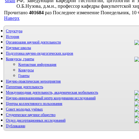
РФ, заведующий кафедрой гистологии, цитологии 
О.Б.Нузова, д.м.н., профессор кафедры факультетской
Прочитано
401684
раз
Последнее изменение Понедельник, 10 
Наверх
Структура
История
Организация научной деятельности
Научные школы
Подготовка научно-педагогических кадров
Конкурсы, гранты
Контактная информация
Конкурсы
Гранты
Научно-практические мероприятия
Патентная деятельность
Международная деятельность, академическая мобильность
Научно-инновационный центр координации исследований
Центры коллективного пользования
НИИ микрохирургии и клинической анатомии
Совет молодых учёных
Студенческое научное общество
Отдел диссертационных исследований
Публикации