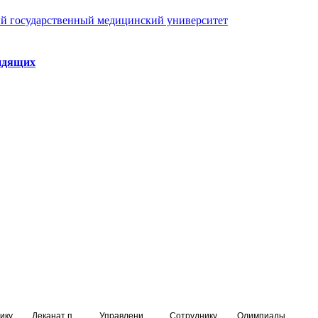
й государственный медицинский университет
идящих
ику
Деканат подготовки кадров высшей квалификации
Управление по НМО и региональному развитию здравоохранения
Сотруднику
Олимпиады