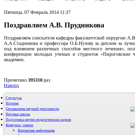
Пятница, 07 Февраль 2014 11:37
Поздравляем А.В. Прудникова
Поздравляем соискателя кафедры факультетской хирургии А.В
А.А.Стадникова и профессора О.Б.Нузову за диплом за луч
под влиянием различных способов местного лечения», пол
конференции молодых ученых и студентов «Пироговские ч
академии.
Прочитано
395310
раз
Наверх
Структура
История
Организация научной деятельности
Научные школы
Подготовка научно-педагогических кадров
Конкурсы, гранты
Контактная информация