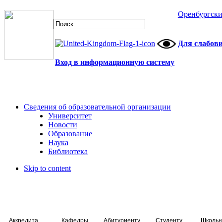
Оренбургски
Для слабов
Вход в информационную систему
Сведения об образовательной организации
Университет
Новости
Образование
Наука
Библиотека
Skip to content
Аккредитация специалистов
Кафедры
Абитуриенту
Студенту
Школьн