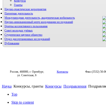
Конкурсы
Гранты
Научно-практические мероприятия
Патентная деятельность
Международная деятельность, академическая мобильность
Научно-инновационный центр координации исследований
Центры коллективного пользования
НИИ микрохирургии и клинической анатомии
Совет молодых учёных
Студенческое научное общество
Отдел диссертационных исследований
Публикации
Россия, 460000, г. Оренбург,
Контакты
Факс:(3532) 50-0
ул. Советская, 6
Наука
Конкурсы, гранты
Конкурсы
Поздравления
Поздравля
Top
Skip to content