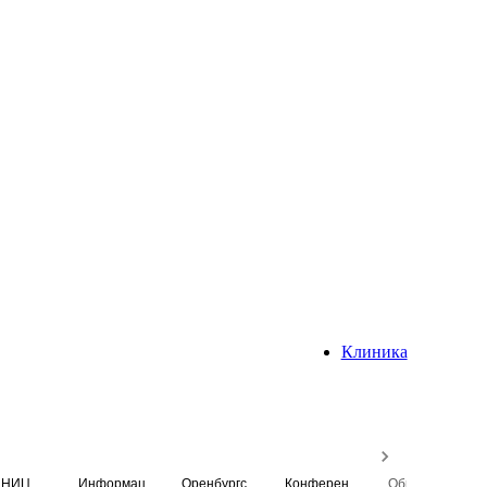
Клиника
НИЦ
Информационная система
Оренбургский медицинский вестник
Конференция
Образовательный центр истории Университета