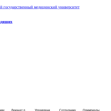
й государственный медицинский университет
идящих
ику
Деканат подготовки кадров высшей квалификации
Управление по НМО и региональному развитию здравоохранения
Сотруднику
Олимпиады