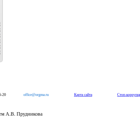
6-20
office@orgma.ru
Карта сайта
Стоп-коррупц
ем А.В. Прудникова