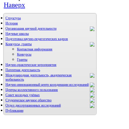
Наверх
Структура
История
Организация научной деятельности
Научные школы
Подготовка научно-педагогических кадров
Конкурсы, гранты
Контактная информация
Конкурсы
Гранты
Научно-практические мероприятия
Патентная деятельность
Международная деятельность, академическая
мобильность
Научно-инновационный центр координации исследований
Центры коллективного пользования
НИИ микрохирургии и клинической анатомии
Совет молодых учёных
Студенческое научное общество
Отдел диссертационных исследований
Публикации