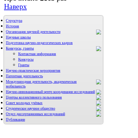
Наверх
Структура
История
Организация научной деятельности
Научные школы
Подготовка научно-педагогических кадров
Конкурсы, гранты
Контактная информация
Конкурсы
Гранты
Научно-практические мероприятия
Патентная деятельность
Международная деятельность, академическая
мобильность
Научно-инновационный центр координации исследований
Центры коллективного пользования
НИИ микрохирургии и клинической анатомии
Совет молодых учёных
Студенческое научное общество
Отдел диссертационных исследований
Публикации