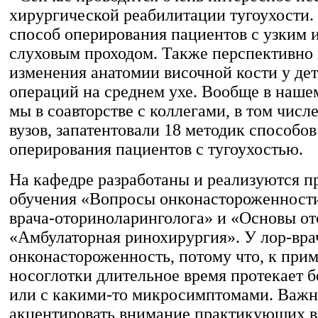
хирургической реабилитации тугоухости.
способ оперирования пациентов с узким 
слуховым проходом. Также перспективно
изменения анатомии височной кости у де
операций на среднем ухе. Вообще в наше
мы в соавторстве с коллегами, в том числе
вузов, запатентовали 18 методик способо
оперирования пациентов с тугоухостью.
На кафедре разработаны и реализуются 
обучения «Вопросы онконастороженности
врача-оториноларинголога» и «Основы от
«Амбулаторная ринохирургия». У лор-вра
онконастороженность, потому что, к прим
носоглотки длительное время протекает 
или с какими-то микросимптомами. Важ
акцентировать внимание практикующих в