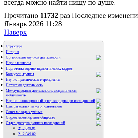
всегда можно найти нишу по душе.
Прочитано
11732
раз
Последнее изменени
Январь 2026 11:28
Наверх
Структура
История
Организация научной деятельности
Научные школы
Подготовка научно-педагогических кадров
Конкурсы, гранты
Научно-практические мероприятия
Патентная деятельность
Международная деятельность, академическая
мобильность
Научно-инновационный центр координации исследований
Центры коллективного пользования
НИИ микрохирургии и клинической анатомии
Совет молодых учёных
Студенческое научное общество
Отдел диссертационных исследований
21.2.049.01
21.2.049.02