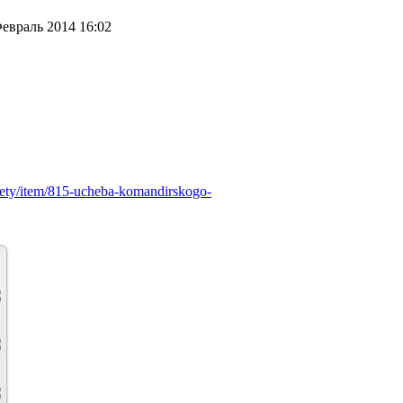
евраль 2014 16:02
ovety/item/815-ucheba-komandirskogo-