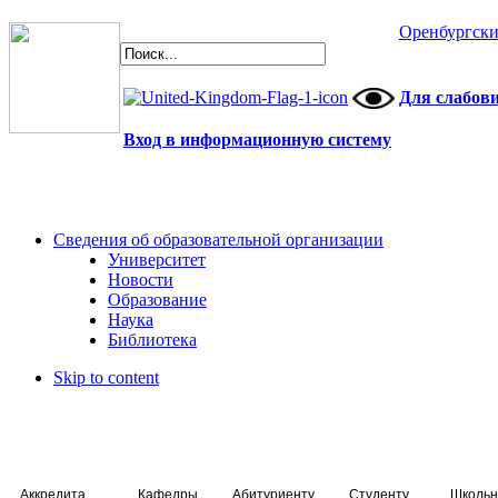
Оренбургски
Для слабов
Вход в информационную систему
Сведения об образовательной организации
Университет
Новости
Образование
Наука
Библиотека
Skip to content
Аккредитация специалистов
Кафедры
Абитуриенту
Студенту
Школьн