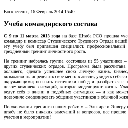
Воскресенье, 16 Февраль 2014 15:40
Учеба командирского состава
С 9 по 11 марта 2013 года
на базе Штаба РСО прошла учеб
командир и комиссар Студенческого Трудового Отряда наше
эту учебу был приглашен специалист, профессиональный 
трехдневный тренинг личностного роста.
На тренинг набралась группа, состоящая из 55 участников –
других студенческих отрядов. Программа была рассчитана
большего, сделать успешнее свою личную жизнь, бизнес,
возможность: определить свое место в жизни; увидеть себя с
окружающими; осознать источники побед и разобраться с п
целое: комплекс ситуаций, которые моделируют жизнь. Уча
ведут себя в жизни в подобных ситуациях — и как может
позволило смоделировать общение участников в обычной жиз
По окончании тренинга нашим ребятам – Эльвире и Энверу 
штабу не было никаких замечаний и вопросов, все прошло
участия в мероприятии!