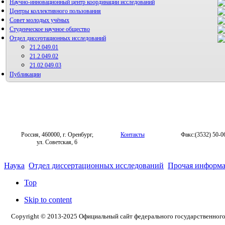
Научно-инновационный центр координации исследований
Центры коллективного пользования
НИИ микрохирургии и клинической анатомии
Совет молодых учёных
Студенческое научное общество
Отдел диссертационных исследований
21.2.049.01
21.2.049.02
21.02.049.03
Публикации
Россия, 460000, г. Оренбург,
Контакты
Факс:(3532) 50-0
ул. Советская, 6
Наука
Отдел диссертационных исследований
Прочая информ
Top
Skip to content
Copyright © 2013-2025 Официальный сайт федерального государственног