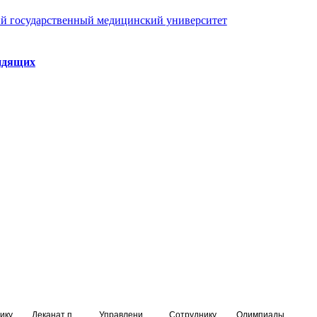
й государственный медицинский университет
идящих
ику
Деканат подготовки кадров высшей квалификации
Управление по НМО и региональному развитию здравоохранения
Сотруднику
Олимпиады