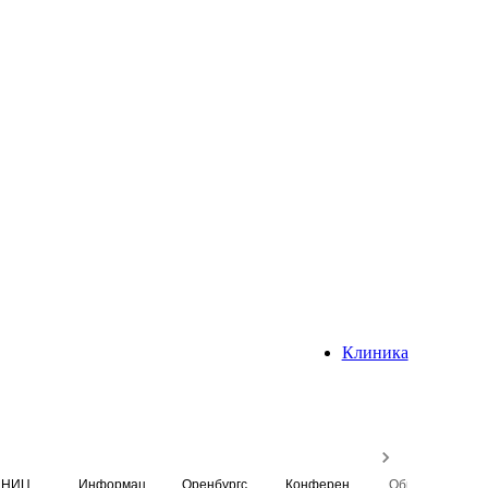
Клиника
НИЦ
Информационная система
Оренбургский медицинский вестник
Конференция
Образовательный центр истории Университета