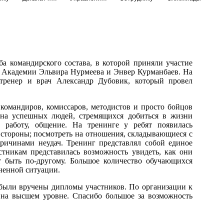
а командирского состава, в которой приняли участие
й Академии Эльвира Нурмеева и Энвер Курманбаев. На
тренер и врач Александр Дубовик, который провел
 командиров, комиссаров, методистов и просто бойцов
 на успешных людей, стремящихся добиться в жизни
 работу, общение. На тренинге у ребят появилась
о стороны; посмотреть на отношения, складывающиеся с
ричинами неудач. Тренинг представлял собой единое
стникам представилась возможность увидеть, как они
 быть по-другому. Большое количество обучающихся
ненной ситуации.
были вручены дипломы участников. По организации к
 на высшем уровне. Спасибо большое за возможность