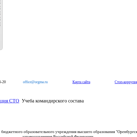
6-20
office@orgma.ru
Карта сайта
Стоп-коррупц
ация СТО
Учеба командирского состава
о бюджетного образовательного учреждения высшего образования "Оренбургс
здравоохранения Российской Федерации.