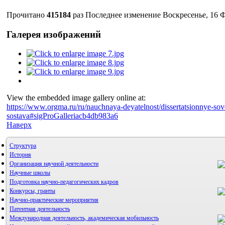
Прочитано
415184
раз
Последнее изменение Воскресенье, 16 Ф
Галерея изображений
View the embedded image gallery online at:
https://www.orgma.ru/ru/nauchnaya-deyatelnost/dissertatsionnye-s
sostava#sigProGalleriacb4db983a6
Наверх
Структура
История
Организация научной деятельности
Научные школы
Подготовка научно-педагогических кадров
Конкурсы, гранты
Научно-практические мероприятия
Патентная деятельность
Международная деятельность, академическая мобильность