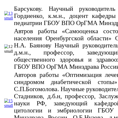
Барсукову. Научный руководител
Гордиенко, к.м.н., доцент кафедры
педиатрии ГБОУ ВПО ОрГМА Минздр
Автров работы «Самооценка состо
населения Оренбургской области» 
Н.А. Баянову Научный руководител
д.м.н., профессор, заведующ
общественного здоровья и здрав
ГБОУ ВПО ОрГМА Минздрава Росси
Авторов работы «Оптимизация лече
синдромом диабетической стопы»
С.П.Богомолова. Научные руководител
Стадников, д.б.н, профессор, Заслу
науки РФ, заведующий кафедрой
цитологии и эмбриологии ГБО
Минздрава России, О.Б.Нузова, д.м