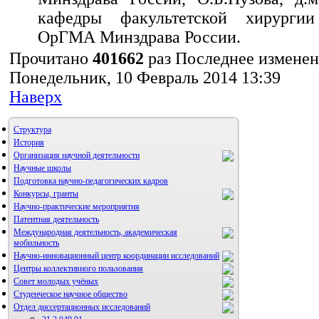
кафедры факультетской хирур
ОрГМА Минздрава России.
Прочитано
401662
раз
Последнее измене
Понедельник, 10 Февраль 2014 13:39
Наверх
Структура
История
Организация научной деятельности
Научные школы
Подготовка научно-педагогических кадров
Конкурсы, гранты
Научно-практические мероприятия
Патентная деятельность
Международная деятельность, академическая
мобильность
Научно-инновационный центр координации исследований
Центры коллективного пользования
НИИ микрохирургии и клинической анатомии
Совет молодых учёных
Студенческое научное общество
Отдел диссертационных исследований