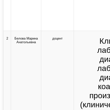
2
Белова Марина
доцент
Кл
Анатольевна
ла
ди
ла
ди
коа
прои
(клинич