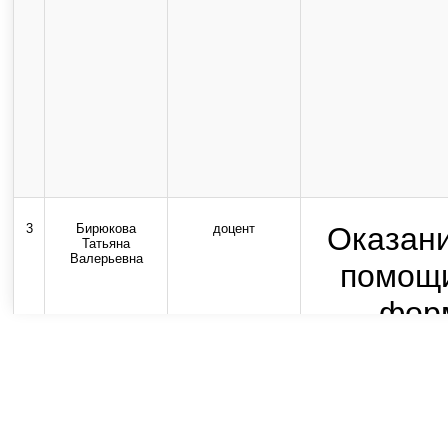
3
Бирюкова
доцент
Оказан
Татьяна
Валерьевна
помощи
фор
практ
медици
экстр