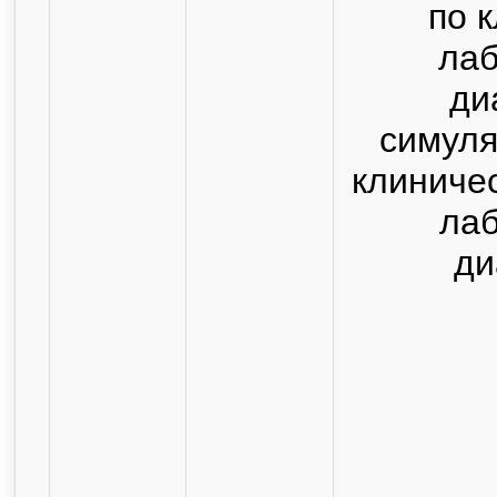
по 
ла
ди
симуля
клиниче
ла
ди