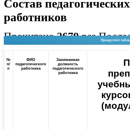
Состав педагогических
работников
Прочитано
2679
раз
После
Прокрутите табли
изменение Пятница, 05 Ию
15:42
№
ФИО
Занимаемая
П
п/
педагогического
должность
п
работника
педагогического
Наверх
пре
работника
учебны
курсо
(моду
Россия, 460000, г. Оренбург, ул.
Контакты
Советская, 6