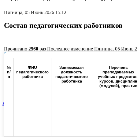
Пятница, 05 Июнь 2026 15:12
Состав педагогических работников
Прочитано
2560
раз
Последнее изменение Пятница, 05 Июнь 2
Наверх
№
ФИО
Занимаемая
Перечень
п/
педагогического
должность
преподаваемых
п
работника
педагогического
учебных предметов
работника
курсов, дисципли
Россия, 460000, г. Оренбург,
Контакты
Факс:(3532) 50-0
(модулей), практик
ул. Советская, 6
Лечебный факультет
Объявления факультета
Вспомогательная
Top
Skip to content
Copyright © 2013-2025 Официальный сайт федерального государственног