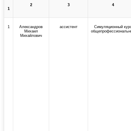
2
3
4
1
Использование текстовых, ау
1
Александров
ассистент
Симуляционный кур
Михаил
общепрофессиональн
Михайлович