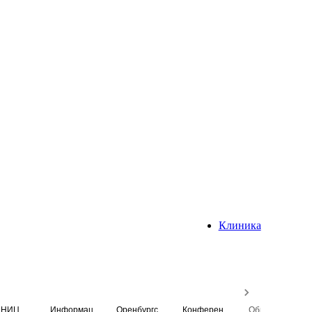
Клиника
НИЦ
Информационная система
Оренбургский медицинский вестник
Конференция
Образовательный центр истории Университета