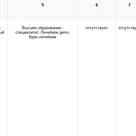
здравоохранения Российской Федерации.
5
6
7
Все права защищены.
дио-, фото- и видеоматериалов возможно только с письменного разрешения адм
с
Высшее образование -
отсутствует
отсутств
ый
специалитет, Лечебное дело,
Врач-лечебник