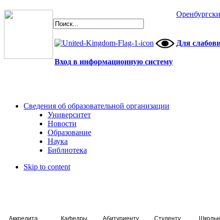
Оренбургски
Для слабов
Вход в информационную систему
Сведения об образовательной организации
Университет
Новости
Образование
Наука
Библиотека
Skip to content
Аккредитация специалистов
Кафедры
Абитуриенту
Студенту
Школьн