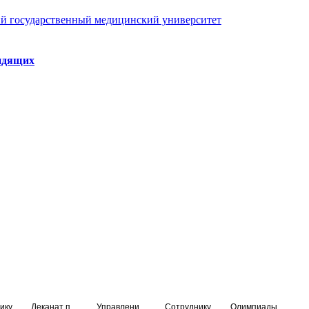
й государственный медицинский университет
идящих
ику
Деканат подготовки кадров высшей квалификации
Управление по НМО и региональному развитию здравоохранения
Сотруднику
Олимпиады