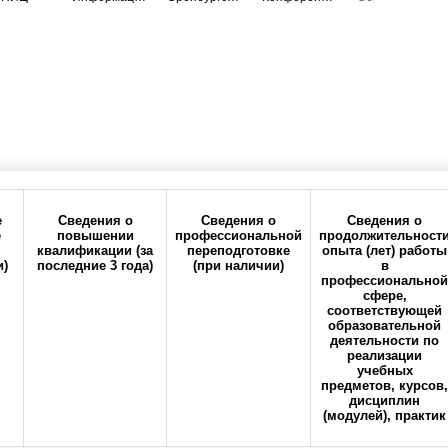
е
Сведения о
Сведения о
Сведения о
е
повышении
профессиональной
продолжительност
квалификации (за
переподготовке
опыта (лет) работы
и)
последние 3 года)
(при наличии)
в
ия
Политика
Реквизиты
профессиональной
конфиденциальности
сфере,
соответствующей
образовательной
деятельности по
реализации
учебных
предметов, курсов,
дисциплин
(модулей), практик
кий государственный медицинский университет" Министерства