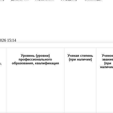
026 15:14
Прокрутите таблицу вправо для просмотра всех колонок
Уровень (уровни)
Ученая степень
Учено
профессионального
(при наличии)
звани
,
образования, квалификация
(при
н
наличи
6-20
office@orgma.ru
Карта сайта
Стоп-коррупц
 категория
Состав педагогических работников
о бюджетного образовательного учреждения высшего образования "Оренбургс