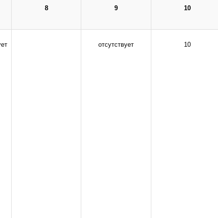
8
9
10
инистрации сайта.
ует
отсутствует
10