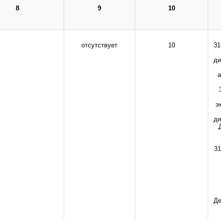
8
9
10
инистрации сайта.
отсутствует
10
31
ди
а
э
ди
31
Де