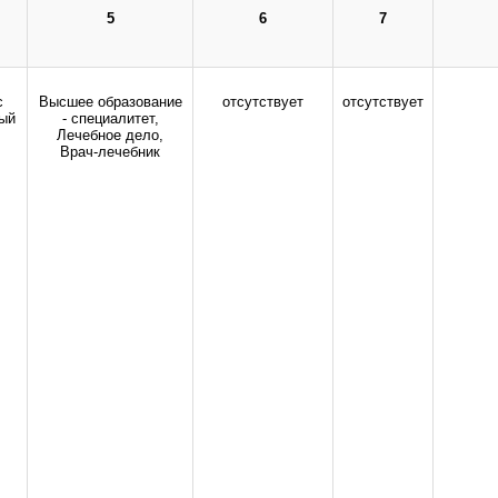
здравоохранения Российской Федерации.
5
6
7
Все права защищены.
дио-, фото- и видеоматериалов возможно только с письменного разрешения адм
с
Высшее образование
отсутствует
отсутствует
ый
- специалитет,
Лечебное дело,
Врач-лечебник