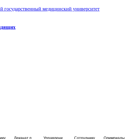
й государственный медицинский университет
идящих
ику
Деканат подготовки кадров высшей квалификации
Управление по НМО и региональному развитию здравоохранения
Сотруднику
Олимпиады