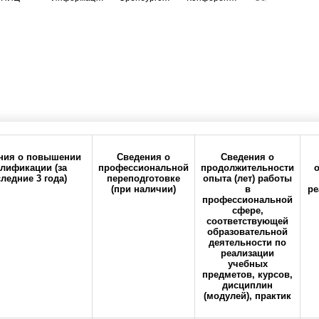
ния о повышении
Сведения о
Сведения о
лификации (за
профессиональной
продолжительности
ледние 3 года)
переподготовке
опыта (лет) работы
(при наличии)
в
ре
ия
Политика
Реквизиты
профессиональной
конфиденциальности
сфере,
соответствующей
образовательной
деятельности по
реализации
учебных
предметов, курсов,
дисциплин
(модулей), практик
кий государственный медицинский университет" Министерства