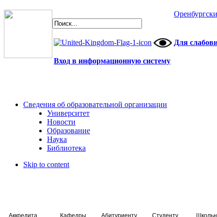
Оренбургски
Для слабов
Вход в информационную систему
Сведения об образовательной организации
Университет
Новости
Образование
Наука
Библиотека
Skip to content
Аккредитация специалистов
Кафедры
Абитуриенту
Студенту
Школьн