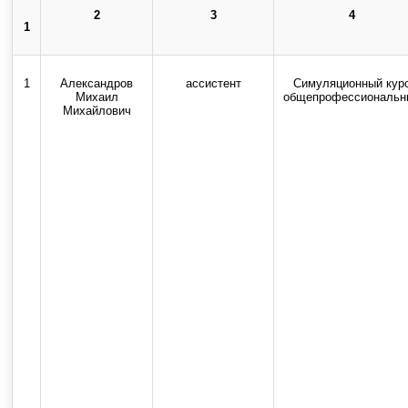
2
3
4
1
Использование текстовых, ау
1
Александров
ассистент
Симуляционный кур
Михаил
общепрофессиональн
Михайлович