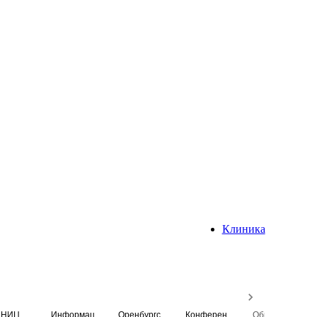
Клиника
НИЦ
Информационная система
Оренбургский медицинский вестник
Конференция
Образовательный центр истории Университета