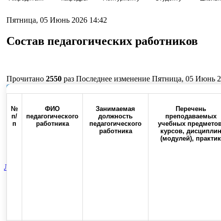
Пятница, 05 Июнь 2026 14:42
Состав педагогических работников
Прочитано
2550
раз
Последнее изменение Пятница, 05 Июнь 2
Наверх
№
ФИО
Занимаемая
Перечень
п/
педагогического
должность
преподаваемых
п
работника
педагогического
учебных предметов
работника
курсов, дисципли
Россия, 460000, г. Оренбург,
Контакты
Факс:(3532) 50-0
(модулей), практик
ул. Советская, 6
Лечебный факультет
Объявления факультета
Вспомогательная
Top
Skip to content
Copyright © 2013-2025 Официальный сайт федерального государственног