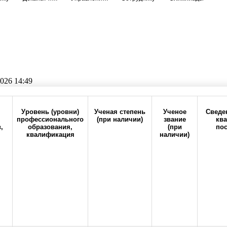
026 14:49
Прокрутите таблицу вправо для просмотра всех колонок
Уровень (уровни)
Ученая степень
Ученое
Сведе
профессионального
(при наличии)
звание
ква
,
образования,
(при
пос
н
квалификация
наличии)
6-20
office@orgma.ru
Карта сайта
Стоп-коррупц
 категория
Состав педагогических работников
о бюджетного образовательного учреждения высшего образования "Оренбургс