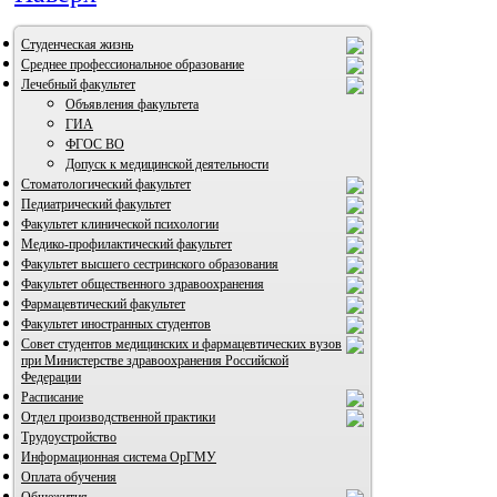
Студенческая жизнь
Среднее профессиональное образование
Лечебный факультет
Объявления факультета
ГИА
ФГОС ВО
Допуск к медицинской деятельности
Стоматологический факультет
Педиатрический факультет
Факультет клинической психологии
Медико-профилактический факультет
Факультет высшего сестринского образования
Факультет общественного здравоохранения
Фармацевтический факультет
ВИА "Полигон"
Факультет иностранных студентов
Совет студентов медицинских и фармацевтических вузов
при Министерстве здравоохранения Российской
Федерации
Расписание
Отдел производственной практики
Трудоустройство
Информационная система ОрГМУ
Оплата обучения
Общежития