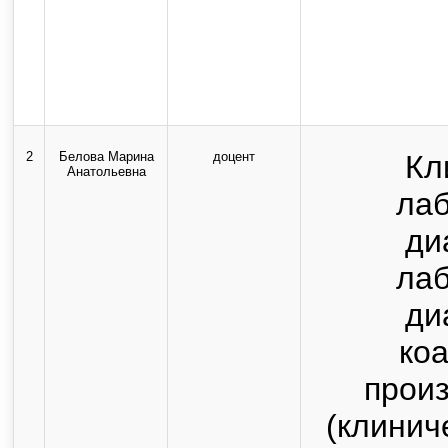
2
Белова Марина
доцент
Кл
Анатольевна
ла
ди
ла
ди
коа
прои
(клинич