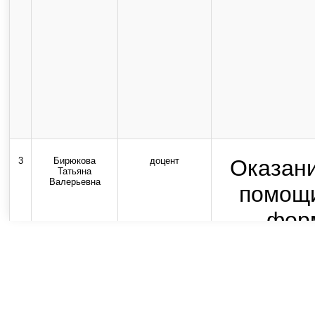
3
Бирюкова
доцент
Оказан
Татьяна
Валерьевна
помощи
фор
практ
медици
экстр