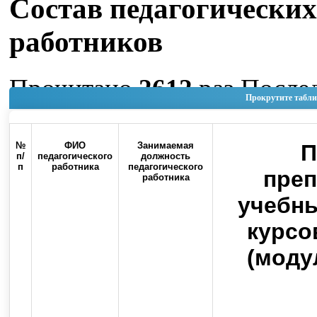
Состав педагогических
работников
Прочитано
2612
раз
После
Прокрутите табли
изменение Пятница, 05 Ию
15:42
№
ФИО
Занимаемая
П
п/
педагогического
должность
п
работника
педагогического
Наверх
пре
работника
учебны
курсо
(моду
Россия, 460000, г. Оренбург, ул.
Контакты
Советская, 6