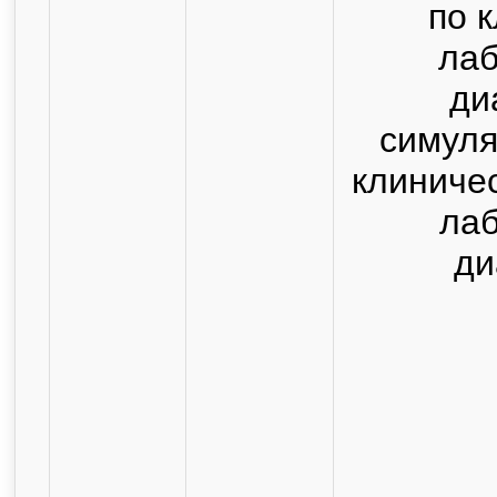
по 
ла
ди
симуля
клиниче
ла
ди