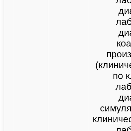
ди
ла
ди
коа
прои
(клинич
по 
ла
ди
симуля
клиниче
ла