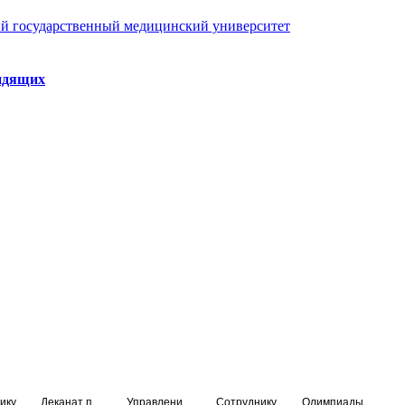
й государственный медицинский университет
идящих
ику
Деканат подготовки кадров высшей квалификации
Управление по НМО и региональному развитию здравоохранения
Сотруднику
Олимпиады