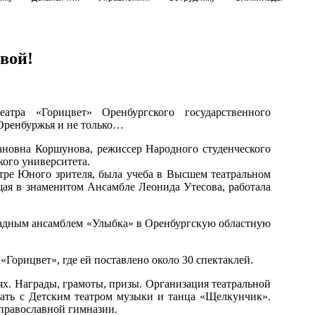
вой!
атра «Горицвет» Оренбургского государственного
 Оренбуржья и не только…
мановна Коршунова, режиссер Народного студенческого
кого университета.
тре Юного зрителя, была учеба в Высшем театральном
ая в знаменитом Ансамбле Леонида Утесова, работала
традным ансамблем «Улыбка» в Оренбургскую областную
 «Горицвет», где ей поставлено около 30 спектаклей.
ях. Награды, грамоты, призы. Организация театральной
ать с Детским театром музыки и танца «Щелкунчик».
 православной гимназии.