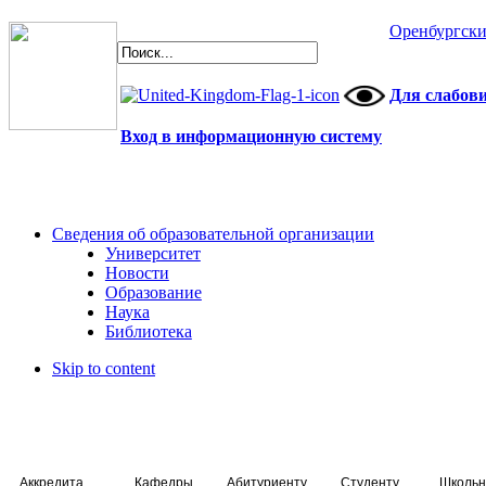
Оренбургски
Для слабов
Вход в информационную систему
Сведения об образовательной организации
Университет
Новости
Образование
Наука
Библиотека
Skip to content
Аккредитация специалистов
Кафедры
Абитуриенту
Студенту
Школьн