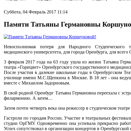
Суббота, 04 Февраль 2017 11:14
Памяти Татьяны Германовны Коршуно
Невосполнимая потеря для Народного Студенческого те
медицинского университета, для города Оренбурга, для всего
3 февраля 2017 года на 63 году ушла из жизни Татьяна Гер
театра «Горицвет» Оренбургского государственного медицинс
После участия в далекие школьные годы в Оренбургском Теа
училище имени М.С.Щепкина в Москве. В 18 лет - она ведущ
вместе с Михаилом Задорновым.
В свой родной Оренбург Татьяна Германовна переехала с эс
филармонию. А затем…
Затем почти четверть века она режиссер в студенческом театре
Гастроли по городам России. Участие в театральных фестивал
студии ОрГМУ. Одновременно она успевала прекрасно работ
Успех сопутствовал в организации концертов в Оренбургской