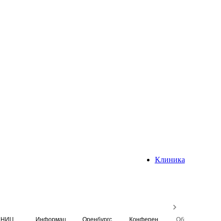
Клиника
НИЦ
Информационная система
Оренбургский медицинский вестник
Конференция
Образовательный центр истории Университета