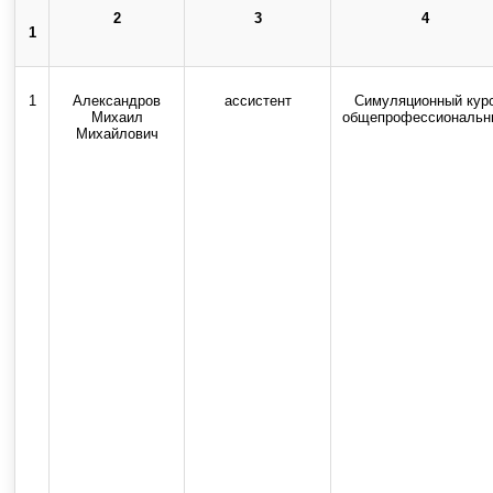
2
3
4
1
Использование текстовых, ау
1
Александров
ассистент
Симуляционный кур
Михаил
общепрофессиональн
Михайлович