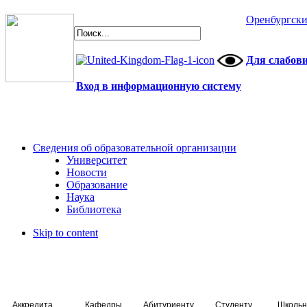
Оренбургски
Для слабов
Вход в информационную систему
Сведения об образовательной организации
Университет
Новости
Образование
Наука
Библиотека
Skip to content
Аккредитация специалистов
Кафедры
Абитуриенту
Студенту
Школьн