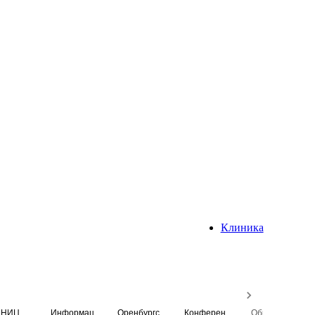
Клиника
НИЦ
Информационная система
Оренбургский медицинский вестник
Конференция
Образовательный центр истории Университета