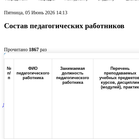
Пятница, 05 Июнь 2026 14:13
Состав педагогических работников
Прочитано
1867
раз
Наверх
№
ФИО
Занимаемая
Перечень
п/
педагогического
должность
преподаваемых
п
работника
педагогического
учебных предметов
работника
курсов, дисципли
Россия, 460000, г. Оренбург,
Контакты
Факс:(3532) 50-0
(модулей), практик
ул. Советская, 6
Диссертационный отдел
21.02.049.03
Вспомогательная катего
Top
Skip to content
Copyright © 2013-2025 Официальный сайт федерального государственног