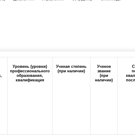
Прокрутите таблицу вправо для просмотра всех колонок
Уровень (уровни)
Ученая степень
Ученое
С
профессионального
(при наличии)
звание
п
,
образования,
(при
квал
н
квалификация
наличии)
посл
6-20
office@orgma.ru
Карта сайта
Стоп-коррупц
рия
Состав педагогических работников
о бюджетного образовательного учреждения высшего образования "Оренбургс