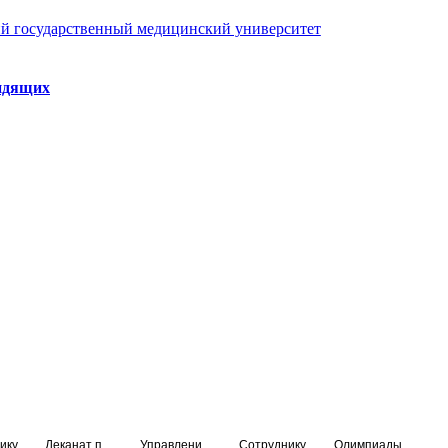
й государственный медицинский университет
идящих
ику
Деканат подготовки кадров высшей квалификации
Управление по НМО и региональному развитию здравоохранения
Сотруднику
Олимпиады