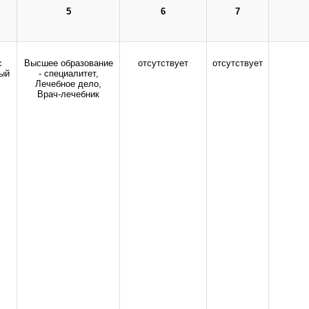
здравоохранения Российской Федерации.
5
6
7
Все права защищены.
дио-, фото- и видеоматериалов возможно только с письменного разрешения адм
с
Высшее образование
отсутствует
отсутствует
ый
- специалитет,
Лечебное дело,
Врач-лечебник