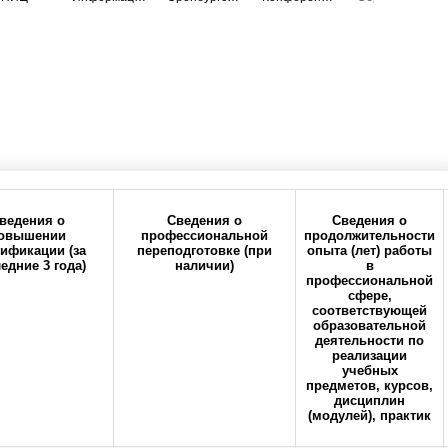
ведения о
Сведения о
Сведения о
овышении
профессиональной
продолжительности
ификации (за
переподготовке (при
опыта (лет) работы
едние 3 года)
наличии)
в
ия
Политика
Реквизиты
профессиональной
конфиденциальности
сфере,
соответствующей
образовательной
деятельности по
реализации
учебных
предметов, курсов,
дисциплин
(модулей), практик
кий государственный медицинский университет" Министерства