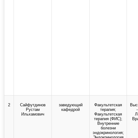
2
Сайфутдинов
заведующий
Факультетская
Выс
Рустам
кафедрой
терапия;
Ильхамович
Факультетская
Л
терапия (ФИС);
Вр
Внутренние
болезни
эндокринология;
Эндокринология