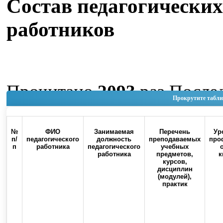
Состав педагогических
работников
Прочитано
2093
раз
После
Прокрутите табли
изменение Четверг, 04 Июн
11:18
№
ФИО
Занимаемая
Перечень
Ур
п/
педагогического
должность
преподаваемых
про
п
работника
педагогического
учебных
Наверх
работника
предметов,
к
курсов,
дисциплин
(модулей),
практик
Россия, 460000, г. Оренбург, ул.
Контакты
Советская, 6