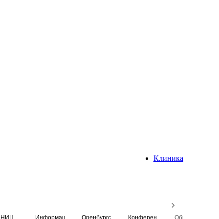
Клиника
НИЦ
Информационная система
Оренбургский медицинский вестник
Конференция
Образовательный центр истории Университета