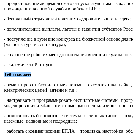
- предоставление академического отпуска студентам гражданск
прохождении военной службы в войсках БПС;
- бесплатный отдых детей в летних оздоровительных лагерях;
- дополнительные выплаты, льготы и гарантии субъектов Рос
- поступление в вузы вне конкурса на бюджетной основе для 
(магистратура и аспирантура);
- сохранение рабочих мест до окончания военной службы по к
- академический отпуск.
Тебя научат:
- ремонтировать беспилотные системы – схемотехника, пайка
электрических цепей, антенн и т.д.;
- настраивать и программировать беспилотные системы, програ
моделирования и 3d-печати с помощью специализированного 
- пилотировать беспилотные системы различных типов – возду
наземные, надводные и подводные;
- работать с коммерческими БПЛА – прошивка, настройка, обс