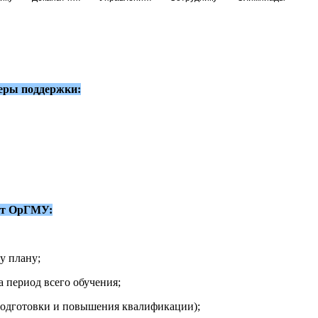
еры поддержки:
от ОрГМУ:
у плану;
а период всего обучения;
подготовки и повышения квалификации);