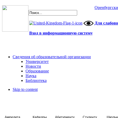
Оренбургски
Для слабов
Вход в информационную систему
Сведения об образовательной организации
Университет
Новости
Образование
Наука
Библиотека
Skip to content
Аккредитация специалистов
Кафедры
Абитуриенту
Студенту
Школьн