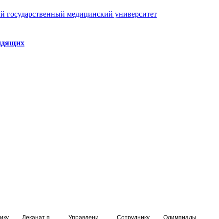
й государственный медицинский университет
идящих
ику
Деканат подготовки кадров высшей квалификации
Управление по НМО и региональному развитию здравоохранения
Сотруднику
Олимпиады