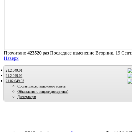
Логин
Пароль
Запомнить меня
Прочитано
423520
раз
Последнее изменение Вторник, 19 Сентя
Наверх
21.2.049.01
21.2.049.02
21.02.049.03
Состав диссертационного совета
Объявления о защите диссертаций
Диссертации