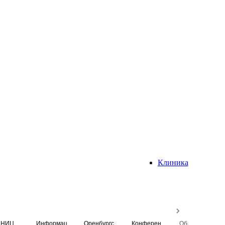
Клиника
НИЦ
Информационная система
Оренбургский медицинский вестник
Конференция
Образовательный центр истории Университета