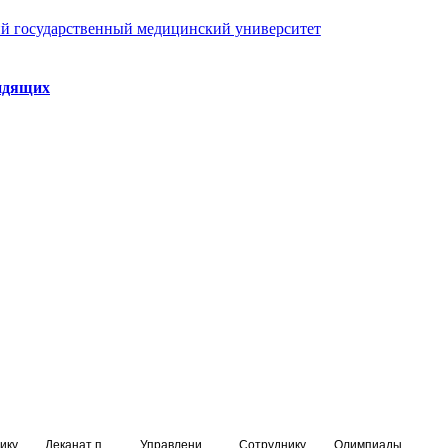
й государственный медицинский университет
идящих
ику
Деканат подготовки кадров высшей квалификации
Управление по НМО и региональному развитию здравоохранения
Сотруднику
Олимпиады