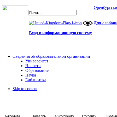
Оренбургски
Для слабов
Вход в информационную систему
Сведения об образовательной организации
Университет
Новости
Образование
Наука
Библиотека
Skip to content
Аккредитация специалистов
Кафедры
Абитуриенту
Студенту
Школьн