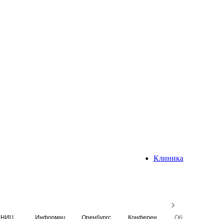
Клиника
НИЦ
Информационная система
Оренбургский медицинский вестник
Конференция
Образовательный центр истории Университета