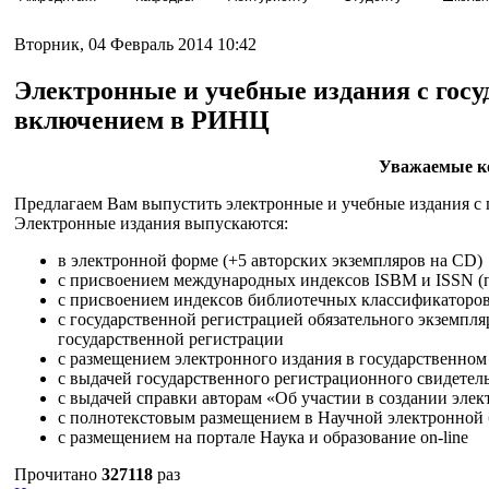
Вторник, 04 Февраль 2014 10:42
Электронные и учебные издания с госу
включением в РИНЦ
Уважаемые к
Предлагаем Вам выпустить электронные и учебные издания с
Электронные издания выпускаются:
в электронной форме (+5 авторских экземпляров на CD)
с присвоением международных индексов ISBM и ISSN (
с присвоением индексов библиотечных классификаторов,
с государственной регистрацией обязательного экземпл
государственной регистрации
с размещением электронного издания в государственно
с выдачей государственного регистрационного свидетель
с выдачей справки авторам «Об участии в создании эле
с полнотекстовым размещением в Научной электронной б
с размещением на портале Наука и образование on-line
Прочитано
327118
раз