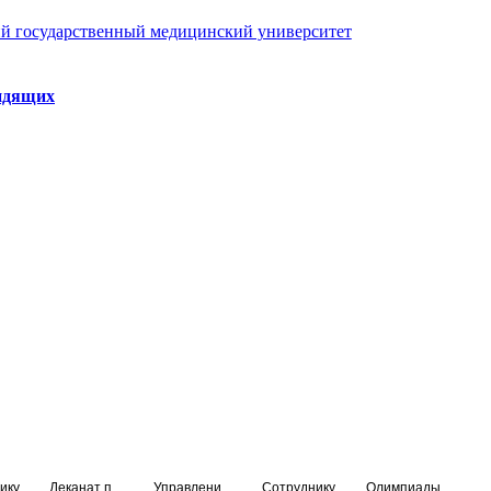
й государственный медицинский университет
идящих
ику
Деканат подготовки кадров высшей квалификации
Управление по НМО и региональному развитию здравоохранения
Сотруднику
Олимпиады