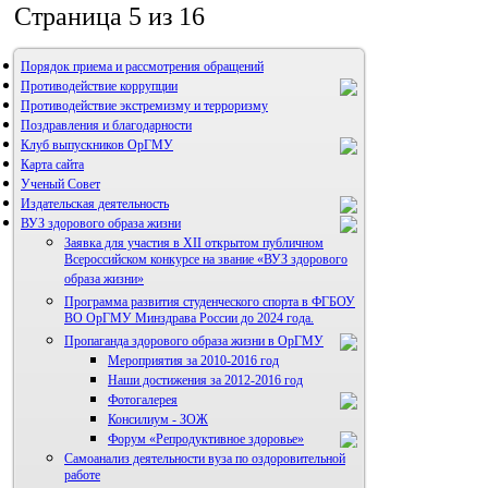
Страница 5 из 16
Порядок приема и рассмотрения обращений
Противодействие коррупции
Противодействие экстремизму и терроризму
Поздравления и благодарности
Клуб выпускников ОрГМУ
Карта сайта
Ученый Совет
Издательская деятельность
ВУЗ здорового образа жизни
Заявка для участия в XII открытом публичном
Всероссийском конкурсе на звание «ВУЗ здорового
образа жизни»
Программа развития студенческого спорта в ФГБОУ
Альманах молодой науки
ВО ОрГМУ Минздрава России до 2024 года.
Редакция журнала
Пропаганда здорового образа жизни в ОрГМУ
Мероприятия за 2010-2016 год
Наши достижения за 2012-2016 год
Фотогалерея
Консилиум - ЗОЖ
Правила направления,
рецензирования и опубликования
Форум «Репродуктивное здоровье»
научных статей
Самоанализ деятельности вуза по оздоровительной
Архив
работе