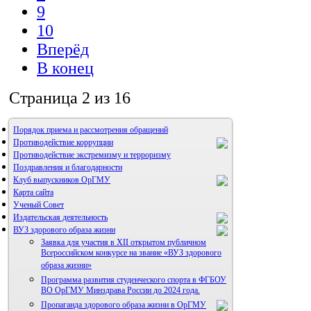
9
10
Вперёд
В конец
Страница 2 из 16
Порядок приема и рассмотрения обращений
Противодействие коррупции
Противодействие экстремизму и терроризму
Поздравления и благодарности
Клуб выпускников ОрГМУ
Карта сайта
Ученый Совет
Издательская деятельность
ВУЗ здорового образа жизни
Заявка для участия в XII открытом публичном
Всероссийском конкурсе на звание «ВУЗ здорового
образа жизни»
Программа развития студенческого спорта в ФГБОУ
Альманах молодой науки
ВО ОрГМУ Минздрава России до 2024 года.
Редакция журнала
Пропаганда здорового образа жизни в ОрГМУ