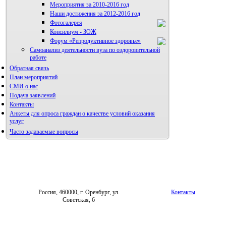
Мероприятия за 2010-2016 год
Наши достижения за 2012-2016 год
Фотогалерея
Консилиум - ЗОЖ
Правила направления,
рецензирования и опубликования
Форум «Репродуктивное здоровье»
научных статей
Самоанализ деятельности вуза по оздоровительной
Архив
работе
Обратная связь
План мероприятий
СМИ о нас
Подача заявлений
Контакты
Анкеты для опроса граждан о качестве условий оказания
услуг
Часто задаваемые вопросы
Россия, 460000, г. Оренбург, ул.
Контакты
Советская, 6