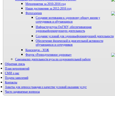
Мероприятия за 2010-2016 год
Наши достижения за 2012-2016 год
Фотогалерея
Правила направления, рецензирования и опубликования
Создание мотивации к здоровому образу жизни у
научных статей
сотрудников и обучающихся
Архив
Инфраструктура ОрГМУ, обеспечивающая
здоровьеформирующую деятельность
Создание условий для здоровьеформирующей деятельности
Обеспечение физической и двигательной активности
обучающихся и сотрудников
Консилиум - ЗОЖ
Форум «Репродуктивное здоровье»
Самоанализ деятельности вуза по оздоровительной работе
Обратная связь
План мероприятий
СМИ о нас
Подача заявлений
Контакты
Анкеты для опроса граждан о качестве условий оказания услуг
Часто задаваемые вопросы