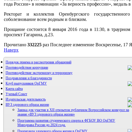
года России» в номинации «За верность профессии», медаль в ч
Ректорат и коллектив Оренбургского государственног
соболезнование всем родным и близким.
Прощание состоится 8 января 2016 года в 11:30, в траурно
проспект Гагарина, д.23.
Прочитано
332225
раз
Последнее изменение Воскресенье, 17 Я
Наверх
Порядок приема и рассмотрения обращений
Противодействие коррупции
Противодействие экстремизму и терроризму
Поздравления и благодарности
Клуб выпускников ОрГМУ
Карта сайта
Ученый Совет
Издательская деятельность
ВУЗ здорового образа жизни
Заявка для участия в XII открытом публичном Всероссийском конкурсе на
звание «ВУЗ здорового образа жизни»
Программа развития студенческого спорта в ФГБОУ ВО ОрГМУ
Минздрава России до 2024 года.
Альманах молодой науки
Пропаганда здорового образа жизни в ОрГМУ
Редакция журнала