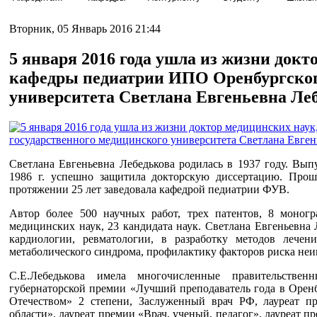
Вторник, 05 Январь 2016 21:44
5 января 2016 года ушла из жизни докт
кафедры педиатрии ИПО Оренбургского
университета Светлана Евгеньевна Ле
Светлана Евгеньевна Лебедькова родилась в 1937 году. Вы
1986 г. успешно защитила докторскую диссертацию. Прош
протяжении 25 лет заведовала кафедрой педиатрии ФУВ.
Автор более 500 научных работ, трех патентов, 8 моногр
медицинских наук, 23 кандидата наук. Светлана Евгеньевна 
кардиологии, ревматологии, в разработку методов лечен
метаболического синдрома, профилактику факторов риска не
С.Е.Лебедькова имела многочисленные правительствен
губернаторской премии «Лучший преподаватель года в Оренб
Отечеством» 2 степени, Заслуженный врач РФ, лауреат п
области», лауреат премии «Врач, ученый, педагог», лауреат 