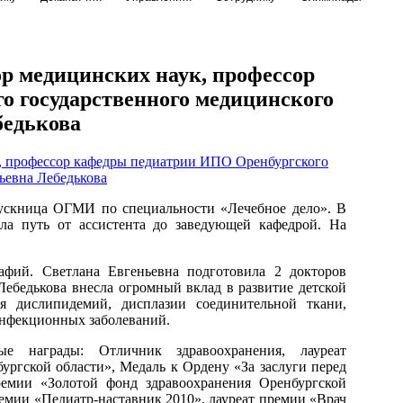
ор медицинских наук, профессор
 государственного медицинского
бедькова
пускница ОГМИ по специальности «Лечебное дело». В
ла путь от ассистента до заведующей кафедрой. На
афий. Светлана Евгеньевна подготовила 2 докторов
Лебедькова внесла огромный вклад в развитие детской
ия дислипидемий, дисплазии соединительной ткани,
инфекционных заболеваний.
ные награды: Отличник здравоохранения, лауреат
ургской области», Медаль к Ордену «За заслуги перед
ремии «Золотой фонд здравоохранения Оренбургской
премии «Педиатр-наставник 2010», лауреат премии «Врач