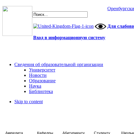
Оренбургски
Для слабов
Вход в информационную систему
Сведения об образовательной организации
Университет
Новости
Образование
Наука
Библиотека
Skip to content
Аккредитация специалистов
Кафедры
Абитуриенту
Студенту
Школьн