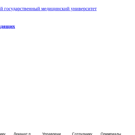
й государственный медицинский университет
идящих
ику
Деканат подготовки кадров высшей квалификации
Управление по НМО и региональному развитию здравоохранения
Сотруднику
Олимпиады