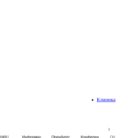
Клиника
НИЦ
Информационная система
Оренбургский медицинский вестник
Конференция
Образовательный центр истории Университета