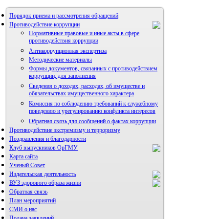
Порядок приема и рассмотрения обращений
Противодействие коррупции
Нормативные правовые и иные акты в сфере
противодействия коррупции
Антикоррупционная экспертиза
Методические материалы
Формы документов, связанных с противодействием
коррупции, для заполнения
Сведения о доходах, расходах, об имуществе и
обязательствах имущественного характера
Комиссия по соблюдению требований к служебному
поведению и урегулированию конфликта интересов
Обратная связь для сообщений о фактах коррупции
Противодействие экстремизму и терроризму
Поздравления и благодарности
Клуб выпускников ОрГМУ
Карта сайта
Ученый Совет
Издательская деятельность
ВУЗ здорового образа жизни
Обратная связь
План мероприятий
СМИ о нас
Подача заявлений
Альманах молодой науки