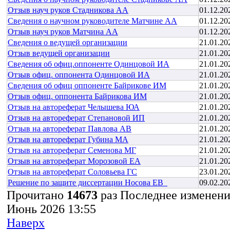
Отзыв науч руков Стадникова АА
01.12.20
Сведения о научном руководителе Матчине АА
01.12.20
Отзыв науч руков Матчина АА
01.12.20
Сведения о ведущей организации
21.01.20
Отзыв ведущей организации
21.01.20
Сведения об офиц.оппоненте Одинцовой ИА
21.01.20
Отзыв офиц. оппонента Одинцовой ИА
21.01.20
Сведения об офиц оппоненте Байрикове ИМ
21.01.20
Отзыв офиц. оппонента Байрикова ИМ
21.01.20
Отзыв на автореферат Челышева ЮА
21.01.20
Отзыв на автореферат Степановой ИП
21.01.20
Отзыв на автореферат Павлова АВ
21.01.20
Отзыв на автореферат Губина МА
21.01.20
Отзыв на автореферат Семенова МГ
21.01.20
Отзыв на автореферат Морозовой ЕА
21.01.20
Отзыв на автореферат Соловьева ГС
23.01.20
Решение по защите диссертации Носова ЕВ_
09.02.20
Прочитано
14673
раз
Последнее изменение
Июнь 2026 13:55
Наверх