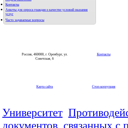
Контакты
Редакция журнала
Анкеты для опроса граждан о качестве условий оказания
услуг
Часто задаваемые вопросы
Фотогалерея
Правила направления,
рецензирования и опубликования
Форум «Репродуктивное здоровье»
научных статей
Архив
Россия, 460000, г. Оренбург, ул.
Контакты
Советская, 6
Карта сайта
Стоп-коррупция
Университет
Противодей
документов, связанных с 