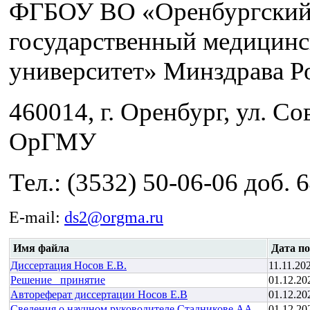
ФГБОУ ВО «Оренбургски
государственный медицин
университет» Минздрава Р
460014, г. Оренбург, ул. Сов
ОрГМУ
Тел.: (3532) 50-06-06 доб. 
E-mail:
ds2@orgma.ru
Имя файла
Дата по
Диссертация Носов Е.В.
11.11.20
Решение_ принятие
01.12.20
Автореферат диссертации Носов Е.В
01.12.20
Сведения о научном руководителе Стадникове АА
01.12.20