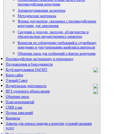
противодействия коррупции
Антикоррупционная экспертиза
Методические материалы
Формы документов, связанных с противодействием
коррупции, для заполнения
Сведения о доходах, расходах, об имуществе и
обязательствах имущественного характера
Комиссия по соблюдению требований к служебному
поведению и урегулированию конфликта интересов
Обратная связь для сообщений о фактах коррупции
Противодействие экстремизму и терроризму
Поздравления и благодарности
Клуб выпускников ОрГМУ
Карта сайта
Ученый Совет
Издательская деятельность
ВУЗ здорового образа жизни
Обратная связь
План мероприятий
СМИ о нас
Подача заявлений
Альманах молодой науки
Контакты
Редакция журнала
Анкеты для опроса граждан о качестве условий оказания
услуг