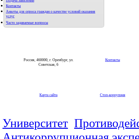
Подача заявлений
Альманах молодой науки
Контакты
Редакция журнала
Анкеты для опроса граждан о качестве условий оказания
услуг
Часто задаваемые вопросы
Фотогалерея
Правила направления,
рецензирования и опубликования
Форум «Репродуктивное здоровье»
научных статей
Архив
Россия, 460000, г. Оренбург, ул.
Контакты
Советская, 6
Карта сайта
Стоп-коррупция
Университет
Противодей
Антикоррупционная экспе