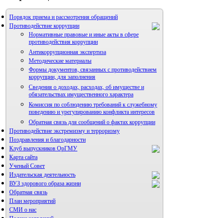
Порядок приема и рассмотрения обращений
Противодействие коррупции
Нормативные правовые и иные акты в сфере
противодействия коррупции
Антикоррупционная экспертиза
Методические материалы
Формы документов, связанных с противодействием
коррупции, для заполнения
Сведения о доходах, расходах, об имуществе и
обязательствах имущественного характера
Комиссия по соблюдению требований к служебному
поведению и урегулированию конфликта интересов
Обратная связь для сообщений о фактах коррупции
Противодействие экстремизму и терроризму
Поздравления и благодарности
Клуб выпускников ОрГМУ
Карта сайта
Ученый Совет
Издательская деятельность
ВУЗ здорового образа жизни
Обратная связь
План мероприятий
СМИ о нас