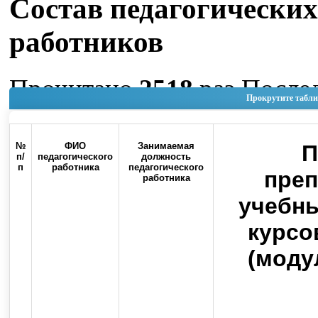
Состав педагогических
работников
Прочитано
2518
раз
После
Прокрутите табли
изменение Пятница, 05 Ию
15:10
№
ФИО
Занимаемая
П
п/
педагогического
должность
п
работника
педагогического
Наверх
пре
работника
учебны
курсо
(моду
Россия, 460000, г. Оренбург, ул.
Контакты
Советская, 6