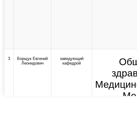
3
Борщук Евгений
заведующий
Общ
Леонидович
кафедрой
здра
Медицинс
Ме
де
Пла
оформл