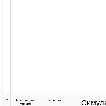
2
Александров
ассистент
Симул
Михаил