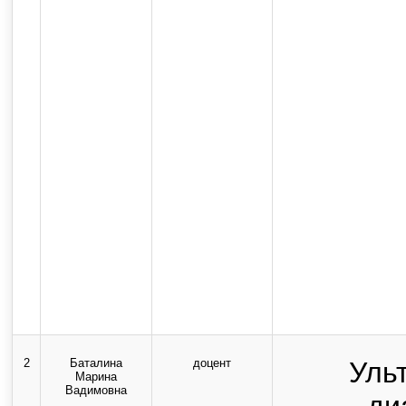
2
Баталина
доцент
Уль
Марина
Вадимовна
ди