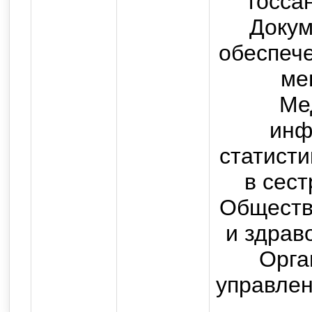
госса
Докум
обеспеч
ме
Ме
инф
статист
в сест
Обществ
и здрав
Орга
управлен