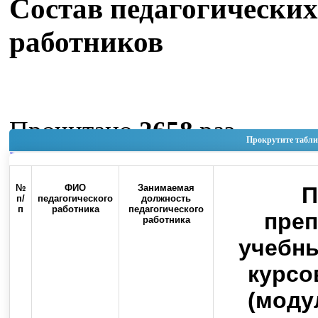
Состав педагогических
работников
Прочитано
2658
раз
Прокрутите табли
Наверх
№
ФИО
Занимаемая
П
п/
педагогического
должность
п
работника
педагогического
пре
работника
Россия, 460000, г. Оренбург, ул.
учебны
Контакты
Советская, 6
курсо
(моду