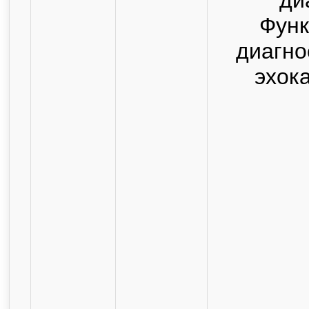
Функ
диагно
эхок