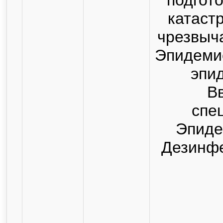
катаст
чрезвыч
Эпидеми
эпи
В
спе
Эпиде
Дезинф