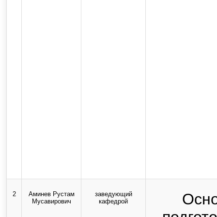
2
Аминев Рустам
заведующий
Осно
Мусавирович
кафедрой
подгот