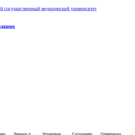
й государственный медицинский университет
идящих
ику
Деканат подготовки кадров высшей квалификации
Управление по НМО и региональному развитию здравоохранения
Сотруднику
Олимпиады