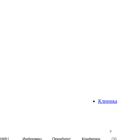
Клиника
НИЦ
Информационная система
Оренбургский медицинский вестник
Конференция
Образовательный центр истории Университета