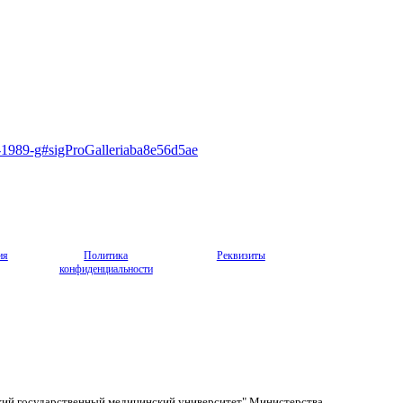
-1989-g#sigProGalleriaba8e56d5ae
ия
Политика
Реквизиты
конфиденциальности
кий государственный медицинский университет" Министерства