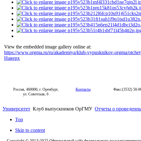
View the embedded image gallery online at:
https://www.orgma.ru/ru/akademiya/klub-vypusknikov-orgma/otche
Наверх
Россия, 460000, г. Оренбург,
Контакты
Факс:(3532) 50-0
ул. Советская, 6
Университет
Клуб выпускников ОрГМУ
Отчеты о проведенны
Top
Skip to content
Copyright © 2013-2025 Официальный сайт федерального государственног