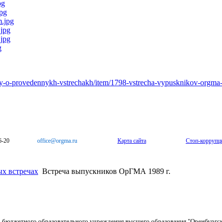
ty-o-provedennykh-vstrechakh/item/1798-vstrecha-vypusknikov-orgma
6-20
office@orgma.ru
Карта сайта
Стоп-коррупц
х встречах
Встреча выпускников ОрГМА 1989 г.
о бюджетного образовательного учреждения высшего образования "Оренбургс