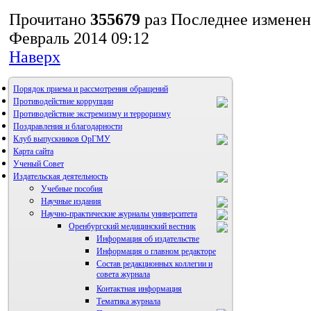
Прочитано
355679
раз
Последнее изменен
Февраль 2014 09:12
Наверх
Порядок приема и рассмотрения обращений
Противодействие коррупции
Противодействие экстремизму и терроризму
Поздравления и благодарности
Клуб выпускников ОрГМУ
Карта сайта
Ученый Совет
Издательская деятельность
Учебные пособия
Научные издания
Научно-практические журналы университета
Оренбургский медицинский вестник
Информация об издательстве
Информация о главном редакторе
Состав редакционных коллегии и
совета журнала
Контактная информация
Тематика журнала