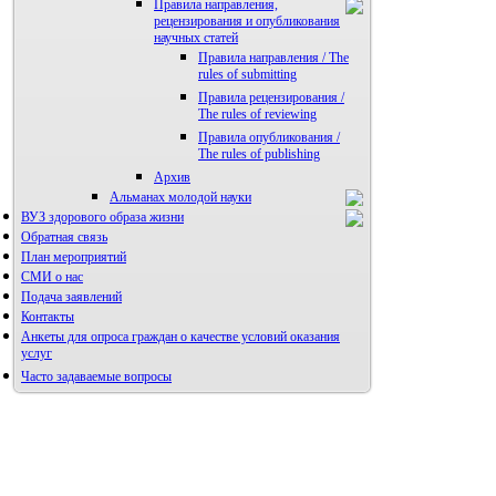
Правила направления,
рецензирования и опубликования
научных статей
Правила направления / The
rules of submitting
Правила рецензирования /
The rules of reviewing
Правила опубликования /
The rules of publishing
Архив
Альманах молодой науки
ВУЗ здорового образа жизни
Редакция журнала
Обратная связь
План мероприятий
СМИ о нас
Подача заявлений
Контакты
Анкеты для опроса граждан о качестве условий оказания
услуг
Часто задаваемые вопросы
Фотогалерея
Форум «Репродуктивное здоровье»