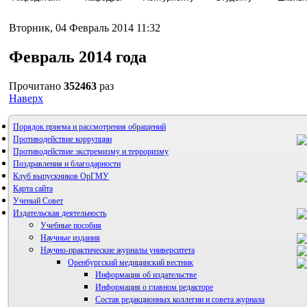
Вторник, 04 Февраль 2014 11:32
Февраль 2014 года
Прочитано
352463
раз
Наверх
Порядок приема и рассмотрения обращений
Противодействие коррупции
Противодействие экстремизму и терроризму
Поздравления и благодарности
Клуб выпускников ОрГМУ
Карта сайта
Ученый Совет
Издательская деятельность
Учебные пособия
Научные издания
Научно-практические журналы университета
Оренбургский медицинский вестник
Информация об издательстве
Информация о главном редакторе
Состав редакционных коллегии и совета журнала