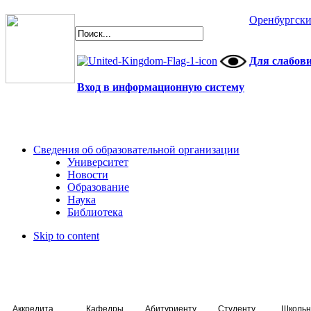
Оренбургски
Для слабов
Вход в информационную систему
Сведения об образовательной организации
Университет
Новости
Образование
Наука
Библиотека
Skip to content
Аккредитация специалистов
Кафедры
Абитуриенту
Студенту
Школьн