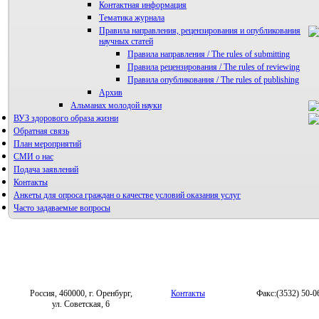
Контактная информация
Тематика журнала
Правила направления, рецензирования и опубликования
научных статей
Правила направления / The rules of submitting
Правила рецензирования / The rules of reviewing
Правила опубликования / The rules of publishing
Архив
Альманах молодой науки
ВУЗ здорового образа жизни
Редакция журнала
Обратная связь
План мероприятий
СМИ о нас
Подача заявлений
Контакты
Анкеты для опроса граждан о качестве условий оказания услуг
Часто задаваемые вопросы
Фотогалерея
Форум «Репродуктивное здоровье»
Россия, 460000, г. Оренбург,
Контакты
Факс:(3532) 50-0
ул. Советская, 6