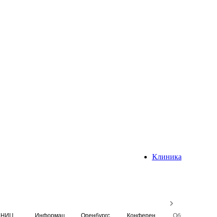
Клиника
НИЦ
Информационная система
Оренбургский медицинский вестник
Конференция
Образовательный центр истории Университета