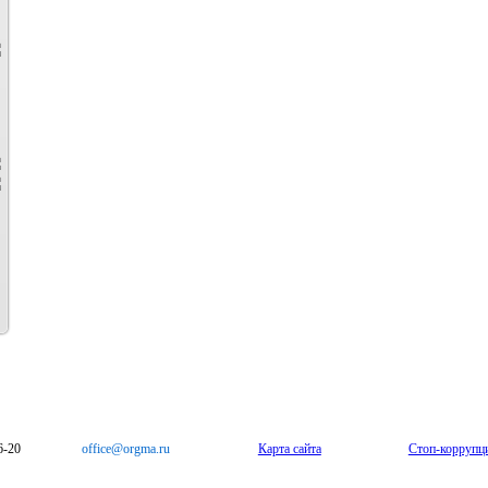
6-20
office@orgma.ru
Карта сайта
Стоп-коррупц