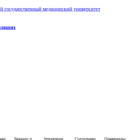
й государственный медицинский университет
идящих
ику
Деканат подготовки кадров высшей квалификации
Управление по НМО и региональному развитию здравоохранения
Сотруднику
Олимпиады