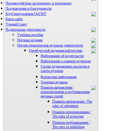
Противодействие экстремизму и терроризму
Поздравления и благодарности
Клуб выпускников ОрГМУ
Карта сайта
Ученый Совет
Издательская деятельность
Учебные пособия
Научные издания
Научно-практические журналы университета
Оренбургский медицинский вестник
Информация об издательстве
Информация о главном редакторе
Состав редакционных коллегии и
совета журнала
Контактная информация
Тематика журнала
Правила направления,
рецензирования и опубликования
научных статей
Правила направления / The
rules of submitting
Правила рецензирования /
The rules of reviewing
Правила опубликования /
The rules of publishing