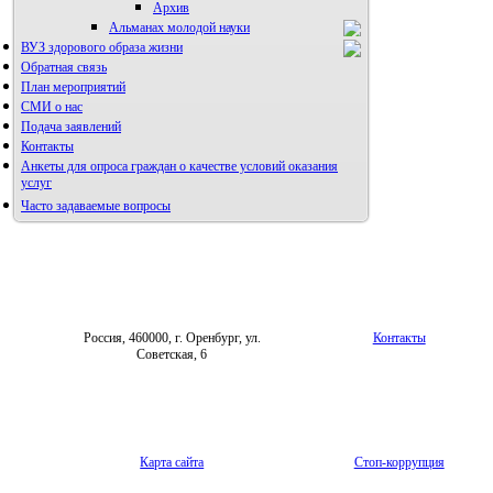
Архив
Альманах молодой науки
ВУЗ здорового образа жизни
Редакция журнала
Обратная связь
План мероприятий
СМИ о нас
Подача заявлений
Контакты
Анкеты для опроса граждан о качестве условий оказания
услуг
Часто задаваемые вопросы
Фотогалерея
Форум «Репродуктивное здоровье»
Россия, 460000, г. Оренбург, ул.
Контакты
Советская, 6
Карта сайта
Стоп-коррупция