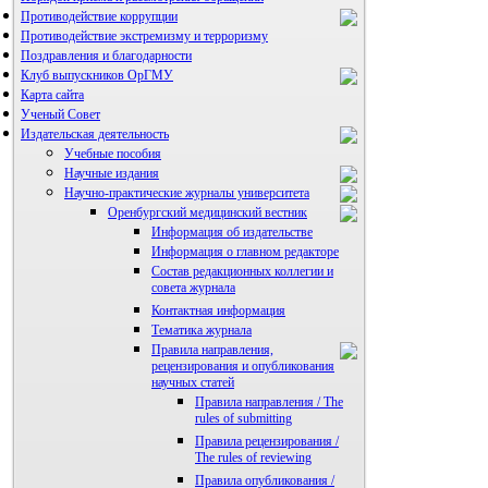
Противодействие коррупции
Противодействие экстремизму и терроризму
Поздравления и благодарности
Клуб выпускников ОрГМУ
Карта сайта
Ученый Совет
Издательская деятельность
Учебные пособия
Научные издания
Научно-практические журналы университета
Оренбургский медицинский вестник
Информация об издательстве
Информация о главном редакторе
Состав редакционных коллегии и
совета журнала
Контактная информация
Тематика журнала
Правила направления,
рецензирования и опубликования
научных статей
Правила направления / The
rules of submitting
Правила рецензирования /
The rules of reviewing
Правила опубликования /