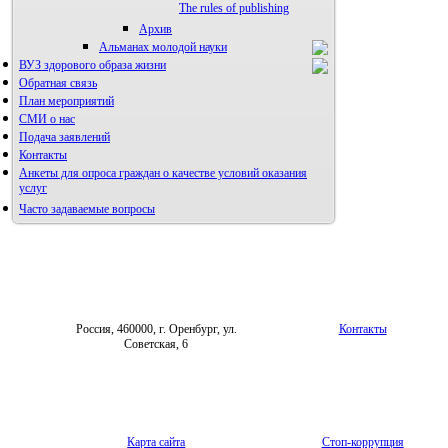
The rules of publishing
Архив
Альманах молодой науки
ВУЗ здорового образа жизни
Редакция журнала
Обратная связь
План мероприятий
СМИ о нас
Подача заявлений
Контакты
Анкеты для опроса граждан о качестве условий оказания
услуг
Часто задаваемые вопросы
Фотогалерея
Форум «Репродуктивное здоровье»
Россия, 460000, г. Оренбург, ул.
Контакты
Советская, 6
Карта сайта
Стоп-коррупция