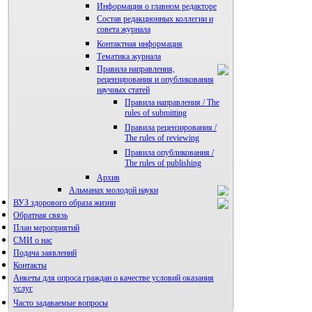
Информация о главном редакторе
Состав редакционных коллегии и
совета журнала
Контактная информация
Тематика журнала
Правила направления,
рецензирования и опубликования
научных статей
Правила направления / The
rules of submitting
Правила рецензирования /
The rules of reviewing
Правила опубликования /
The rules of publishing
Архив
Альманах молодой науки
ВУЗ здорового образа жизни
Редакция журнала
Обратная связь
План мероприятий
СМИ о нас
Подача заявлений
Контакты
Анкеты для опроса граждан о качестве условий оказания
услуг
Часто задаваемые вопросы