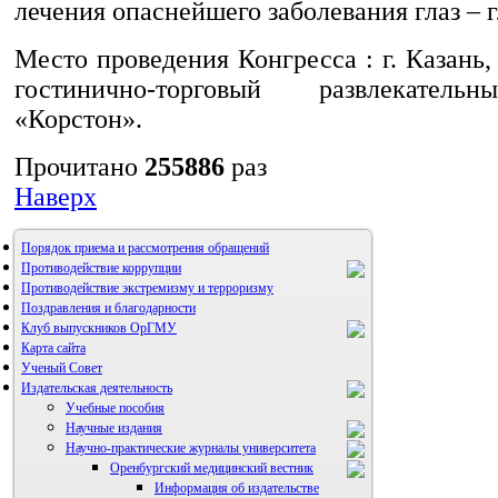
лечения опаснейшего заболевания глаз – 
Место проведения Конгресса : г. Казань, 
гостинично-торговый развлекатель
«Корстон».
Прочитано
255886
раз
Наверх
Порядок приема и рассмотрения обращений
Противодействие коррупции
Противодействие экстремизму и терроризму
Поздравления и благодарности
Клуб выпускников ОрГМУ
Карта сайта
Ученый Совет
Издательская деятельность
Учебные пособия
Научные издания
Научно-практические журналы университета
Оренбургский медицинский вестник
Информация об издательстве