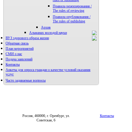
rules of submitting
Правила рецензирования /
The rules of reviewing
Правила опубликования /
The rules of publishing
Архив
Альманах молодой науки
ВУЗ здорового образа жизни
Редакция журнала
Обратная связь
План мероприятий
СМИ о нас
Подача заявлений
Контакты
Анкеты для опроса граждан о качестве условий оказания
услуг
Часто задаваемые вопросы
Фотогалерея
Форум «Репродуктивное здоровье»
Россия, 460000, г. Оренбург, ул.
Контакты
Советская, 6