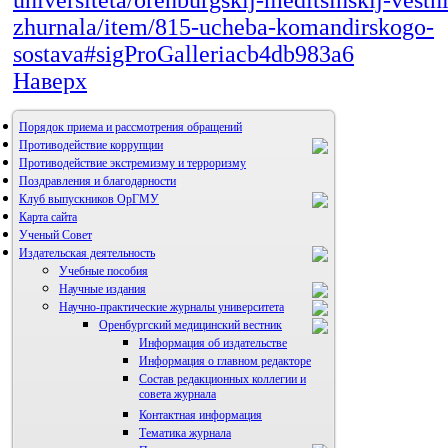
universiteta/orenburgskij-meditsinskij-vestn
zhurnala/item/815-ucheba-komandirskogo-
sostava#sigProGalleriacb4db983a6
Наверх
Порядок приема и рассмотрения обращений
Противодействие коррупции
Противодействие экстремизму и терроризму
Поздравления и благодарности
Клуб выпускников ОрГМУ
Карта сайта
Ученый Совет
Издательская деятельность
Учебные пособия
Научные издания
Научно-практические журналы университета
Оренбургский медицинский вестник
Информация об издательстве
Информация о главном редакторе
Состав редакционных коллегии и
совета журнала
Контактная информация
Тематика журнала