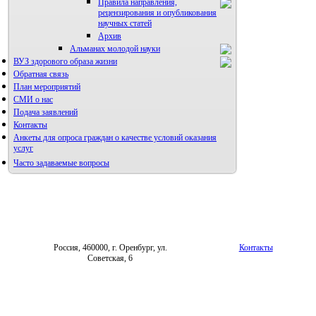
Правила направления,
рецензирования и опубликования
научных статей
Архив
Альманах молодой науки
ВУЗ здорового образа жизни
Редакция журнала
Обратная связь
План мероприятий
СМИ о нас
Подача заявлений
Контакты
Анкеты для опроса граждан о качестве условий оказания
услуг
Часто задаваемые вопросы
Фотогалерея
Форум «Репродуктивное здоровье»
Россия, 460000, г. Оренбург, ул.
Контакты
Советская, 6