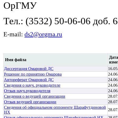
ОрГМУ
Тел.: (3532) 50-06-06 доб. 
E-mail:
ds2@orgma.ru
Дата
Имя файла
изме
Диссертация Омаровой ДС
16.05
Решение по принятию Омарова
24.06
Автореферат Омаровой ДС
24.06
Сведения о науч. руководителе
24.06
Отзыв науч.руководителя
24.06
Сведения о ведущей организации
28.07
Отзыв ведущей организации
28.07
Сведения об официальном оппоненте Шарафутдиновой
28.07
НХ
Отзыв официального оппонента Шарафутдиновой НХ
28.07