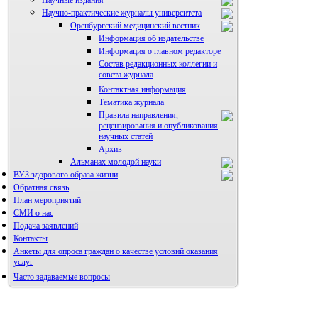
Научно-практические журналы университета
Оренбургский медицинский вестник
Информация об издательстве
Информация о главном редакторе
Состав редакционных коллегии и
совета журнала
Контактная информация
Тематика журнала
Правила направления,
рецензирования и опубликования
научных статей
Архив
Альманах молодой науки
ВУЗ здорового образа жизни
Редакция журнала
Обратная связь
План мероприятий
СМИ о нас
Подача заявлений
Контакты
Анкеты для опроса граждан о качестве условий оказания
услуг
Часто задаваемые вопросы
Фотогалерея
Форум «Репродуктивное здоровье»