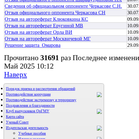
Сведения об официаольном оппоненте Черкасове С.Н.
30.07
Отзыв официального оппонента Черкасова СН
30.07
Отзыв на автореферат Клюковкина КС
09.09
Отзыв на автореферат Еругиной МВ
10.09
Отзыв на автореферат Орла ВИ
10.09
Отзыв на автореферат Москвичевой МГ
10.09
Решение защита_Омарова
29.09
Прочитано
31691
раз
Последнее изменени
Май 2025 10:12
Наверх
Порядок приема и рассмотрения обращений
Противодействие коррупции
Противодействие экстремизму и терроризму
Поздравления и благодарности
Клуб выпускников ОрГМУ
Карта сайта
Ученый Совет
Издательская деятельность
Учебные пособия
Научные издания