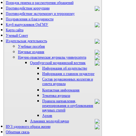
Порядок приема и рассмотрения обращений
Противодействие коррупции
Противодействие экстремизму и терроризму
Поздравления и благодарности
Клуб выпускников ОрГМУ
Карта сайта
Ученый Совет
Издательская деятельность
Учебные пособия
Научные издания
Научно-практические журналы университета
Оренбургский медицинский вестник
Информация об издательстве
Информация о главном редакторе
Состав редакционных коллегии и
совета журнала
Контактная информация
Тематика журнала
Правила направления,
рецензирования и опубликования
научных статей
Архив
Альманах молодой науки
ВУЗ здорового образа жизни
Редакция журнала
Обратная связь