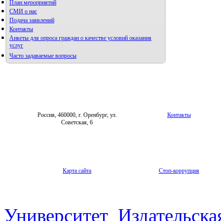
План мероприятий
СМИ о нас
Подача заявлений
Контакты
Анкеты для опроса граждан о качестве условий оказания
услуг
Часто задаваемые вопросы
Фотогалерея
Форум «Репродуктивное здоровье»
Россия, 460000, г. Оренбург, ул.
Контакты
Советская, 6
Карта сайта
Стоп-коррупция
Университет
Издательска