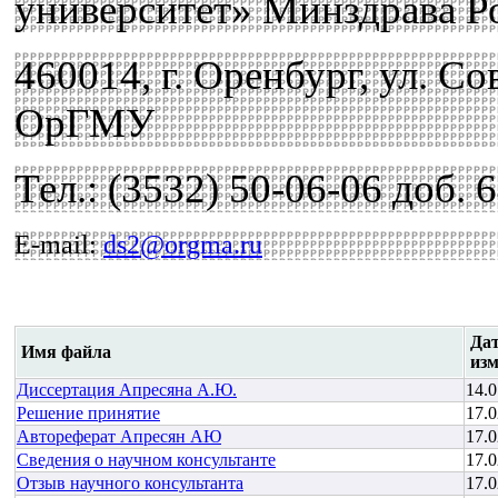
университет» Минздрава Р
460014, г. Оренбург, ул. Сов
ОрГМУ
Тел.: (3532) 50-06-06 доб. 
E-mail:
ds2@orgma.ru
Дат
Имя файла
из
Диссертация Апресяна А.Ю.
14.0
Решение принятие
17.0
Автореферат Апресян АЮ
17.0
Сведения о научном консультанте
17.0
Отзыв научного консультанта
17.0