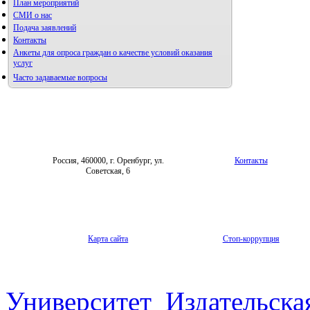
План мероприятий
СМИ о нас
Подача заявлений
Контакты
Анкеты для опроса граждан о качестве условий оказания
услуг
Часто задаваемые вопросы
Фотогалерея
Форум «Репродуктивное здоровье»
Россия, 460000, г. Оренбург, ул.
Контакты
Советская, 6
Карта сайта
Стоп-коррупция
Университет
Издательска