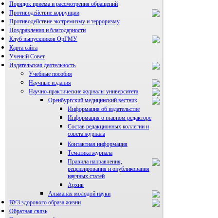
Порядок приема и рассмотрения обращений
Противодействие коррупции
Противодействие экстремизму и терроризму
Поздравления и благодарности
Клуб выпускников ОрГМУ
Карта сайта
Ученый Совет
Издательская деятельность
Учебные пособия
Научные издания
Научно-практические журналы университета
Оренбургский медицинский вестник
Информация об издательстве
Информация о главном редакторе
Состав редакционных коллегии и
совета журнала
Контактная информация
Тематика журнала
Правила направления,
рецензирования и опубликования
научных статей
Архив
Альманах молодой науки
ВУЗ здорового образа жизни
Редакция журнала
Обратная связь