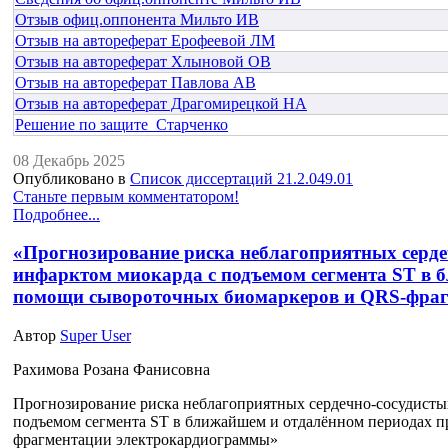
Отзыв офиц.оппонента Мильто ИВ
Отзыв на автореферат Ерофеевой ЛМ
Отзыв на автореферат Хлыновой ОВ
Отзыв на автореферат Павлова АВ
Отзыв на автореферат Драгомирецкой НА
Решение по защите_Старченко
08 Декабрь 2025
Опубликовано в
Список диссертаций 21.2.049.01
Станьте первым комментатором!
Подробнее...
«Прогнозирование риска неблагоприятных серде
инфарктом миокарда с подъемом сегмента ST в 
помощи сывороточных биомаркеров и QRS-фра
Автор
Super User
Рахимова Розана Фанисовна
Прогнозирование риска неблагоприятных сердечно-сосудисты
подъемом сегмента ST в ближайшем и отдалённом периодах 
фрагментации электрокардиограммы»