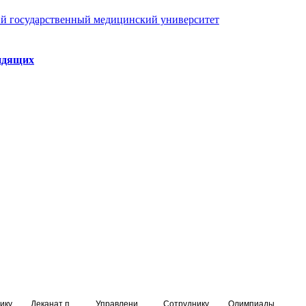
й государственный медицинский университет
идящих
ику
Деканат подготовки кадров высшей квалификации
Управление по НМО и региональному развитию здравоохранения
Сотруднику
Олимпиады