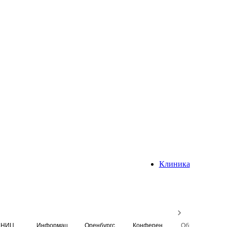
Клиника
НИЦ
Информационная система
Оренбургский медицинский вестник
Конференция
Образовательный центр истории Университета