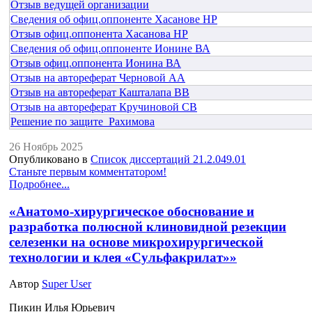
Отзыв ведущей организации
Сведения об офиц.оппоненте Хасанове НР
Отзыв офиц.оппонента Хасанова НР
Сведения об офиц.оппоненте Ионине ВА
Отзыв офиц.оппонента Ионина ВА
Отзыв на автореферат Черновой АА
Отзыв на автореферат Кашталапа ВВ
Отзыв на автореферат Кручиновой СВ
Решение по защите_Рахимова
26 Ноябрь 2025
Опубликовано в
Список диссертаций 21.2.049.01
Станьте первым комментатором!
Подробнее...
«Анатомо-хирургическое обоснование и
разработка полюсной клиновидной резекции
селезенки на основе микрохирургической
технологии и клея «Сульфакрилат»»
Автор
Super User
Пикин Илья Юрьевич