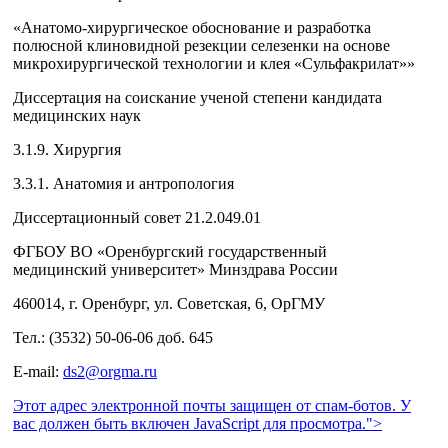
«Анатомо-хирургическое обоснование и разработка
полюсной клиновидной резекции селезенки на основе
микрохирургической технологии и клея «Сульфакрилат»»
Диссертация на соискание ученой степени кандидата
медицинских наук
3.1.9. Хирургия
3.3.1. Анатомия и антропология
Диссертационный совет 21.2.049.01
ФГБОУ ВО «Оренбургский государственный
медицинский университет» Минздрава России
460014, г. Оренбург, ул. Советская, 6, ОрГМУ
Тел.: (3532) 50-06-06 доб. 645
E-mail:
ds2@orgma.ru
Этот адрес электронной почты защищен от спам-ботов. У
вас должен быть включен JavaScript для просмотра.
">