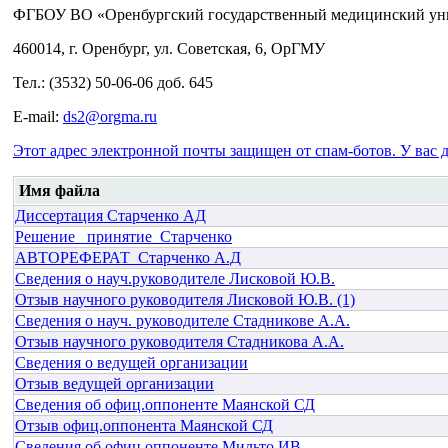
ФГБОУ ВО «Оренбургский государственный медицинский уни
460014, г. Оренбург, ул. Советская, 6, ОрГМУ
Тел.: (3532) 50-06-06 доб. 645
E-mail:
ds2@orgma.ru
Этот адрес электронной почты защищен от спам-ботов. У вас д
Имя файла
Диссертация Старченко АД
Решение_ принятие_Старченко
АВТОРЕФЕРАТ_Старченко А.Д
Сведения о науч.руководителе Лисковой Ю.В.
Отзыв научного руководителя Лисковой Ю.В. (1)
Сведения о науч. руководителе Стадникове А.А.
Отзыв научного руководителя Стадникова А.А.
Сведения о ведущей организации
Отзыв ведущей организации
Сведения об офиц.оппоненте Маянской СД
Отзыв офиц.оппонента Маянской СД
Сведения об офиц.оппоненте Мильто ИВ