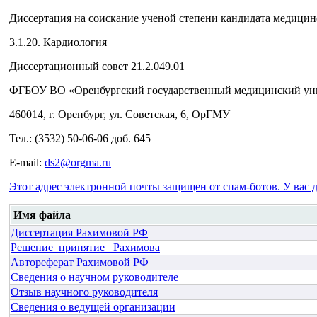
Диссертация на соискание ученой степени кандидата медицин
3.1.20. Кардиология
Диссертационный совет 21.2.049.01
ФГБОУ ВО «Оренбургский государственный медицинский уни
460014, г. Оренбург, ул. Советская, 6, ОрГМУ
Тел.: (3532) 50-06-06 доб. 645
E-mail:
ds2@orgma.ru
Этот адрес электронной почты защищен от спам-ботов. У вас д
Имя файла
Диссертация Рахимовой РФ
Решение_принятие_ Рахимова
Автореферат Рахимовой РФ
Сведения о научном руководителе
Отзыв научного руководителя
Сведения о ведущей организации