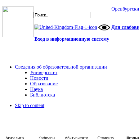
Оренбургски
Для слабов
Вход в информационную систему
Сведения об образовательной организации
Университет
Новости
Образование
Наука
Библиотека
Skip to content
Аккредитация специалистов
Кафедры
Абитуриенту
Студенту
Школьн