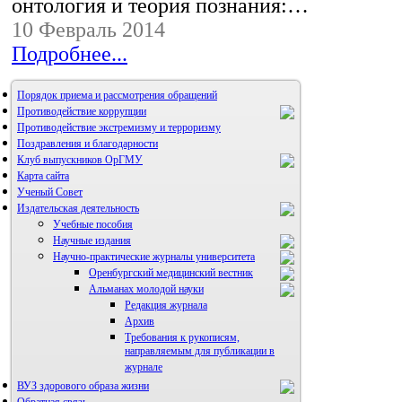
онтология и теория познания:…
10 Февраль 2014
Подробнее...
Порядок приема и рассмотрения обращений
Противодействие коррупции
Противодействие экстремизму и терроризму
Поздравления и благодарности
Клуб выпускников ОрГМУ
Карта сайта
Ученый Совет
Издательская деятельность
Учебные пособия
Научные издания
Научно-практические журналы университета
Оренбургский медицинский вестник
Альманах молодой науки
Редакция журнала
Архив
Требования к рукописям,
направляемым для публикации в
журнале
ВУЗ здорового образа жизни
Правила направления,
рецензирования и опубликования