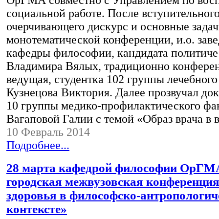
ОрГМА совместно с Управлением по восп
социальной работе. После вступительного
очерчивающего дискурс и основные зада
монотематической конференции, и.о. зав
кафедры философии, кандидата политиче
Владимира Вялых, традиционно конфере
ведущая, студентка 102 группы лечебного
Кузнецова Виктория. Далее прозвучал док
10 группы медико-профилактического фа
Вагаповой Галии с темой «Образ врача в
10 Февраль 2014
Подробнее...
28 марта кафедрой философии ОрГМ
городская межвузовская конференци
здоровья в философско-антропологи
контексте»