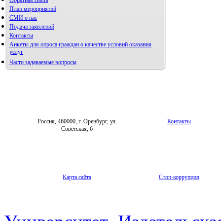
Обратная связь
научных статей
План мероприятий
Архив
СМИ о нас
Подача заявлений
Контакты
Анкеты для опроса граждан о качестве условий оказания
услуг
Часто задаваемые вопросы
Фотогалерея
Форум «Репродуктивное здоровье»
Россия, 460000, г. Оренбург, ул.
Контакты
Советская, 6
Карта сайта
Стоп-коррупция