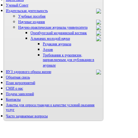
Ученый Совет
Издательская деятельность
Учебные пособия
Научные издания
Научно-практические журналы университета
Оренбургский медицинский вестник
Альманах молодой науки
Редакция журнала
Архив
Требования к рукописям,
направляемым для публикации в
журнале
ВУЗ здорового образа жизни
Правила направления,
рецензирования и опубликования
Обратная связь
научных статей
План мероприятий
Архив
СМИ о нас
Подача заявлений
Контакты
Анкеты для опроса граждан о качестве условий оказания
услуг
Часто задаваемые вопросы
Фотогалерея
Форум «Репродуктивное здоровье»